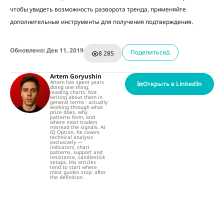
чтобы увидеть возможность разворота тренда, применяйте
дополнительные инструменты для получения подтверждения.
Обновлено: Дек 11, 2019
Поделиться
8 285
Artem Goryushin
Artem has spent years
Открыть в LinkedIn
doing one thing:
reading charts. Not
writing about them in
general terms - actually
working through what
price does, why
patterns form, and
where most traders
misread the signals. At
IQ Option, he covers
technical analysis
exclusively —
indicators, chart
patterns, support and
resistance, candlestick
setups. His articles
tend to start where
most guides stop: after
the definition.