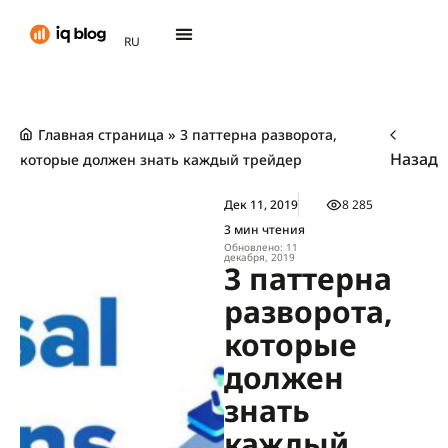
AR
RU
TH
Главная страница
»
3 паттерна разворота,
Назад
которые должен знать каждый трейдер
Дек 11, 2019
8 285
3 мин чтения
Обновлено: 11
декабря, 2019
3 паттерна
разворота,
которые
должен
знать
каждый