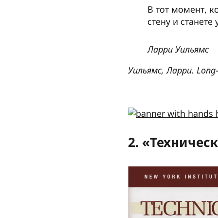
В тот момент, к
стену и станет
Ларри Уильямс
Уильямс, Ларри. Long-T
2. «Техниче