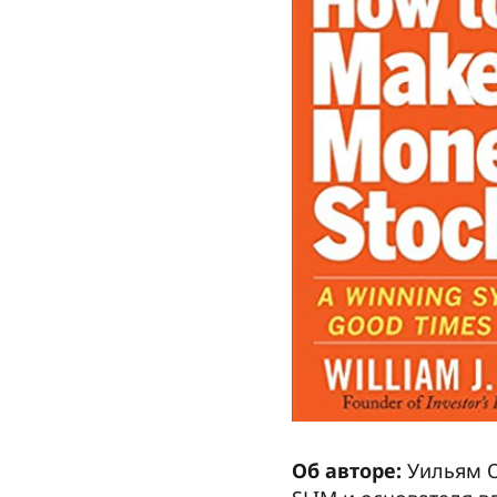
Об авторе:
Уильям О