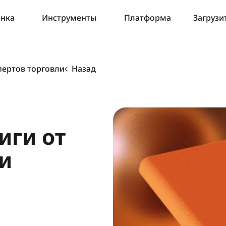
ынка
Инструменты
Платформа
Загрузи
спертов торговли
Назад
иги от
ли