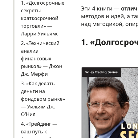
1. «Долгосрочные
Эти 4 книги —
отлич
секреты
методов и идей, а т
краткосрочной
над методикой, опир
торговли» —
Ларри Уильямс
1. «Долгосро
2. «Технический
анализ
финансовых
рынков» — Джон
Дж. Мерфи
3. «Как делать
деньги на
фондовом рынке»
— Уильям Дж.
О’Нил
4. «Трейдинг —
ваш путь к