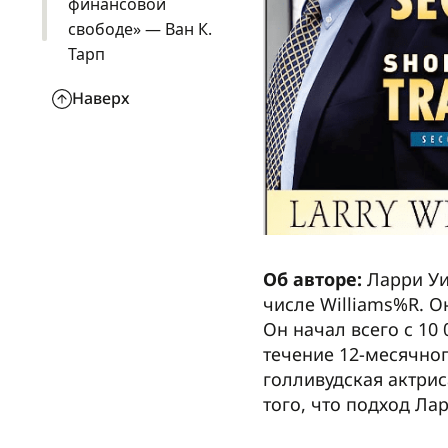
финансовой
свободе» — Ван К.
Тарп
Наверх
Об авторе:
Ларри Уи
числе Williams%R. О
Он начал всего с 10
течение 12-месячног
голливудская актрис
того, что подход Ла