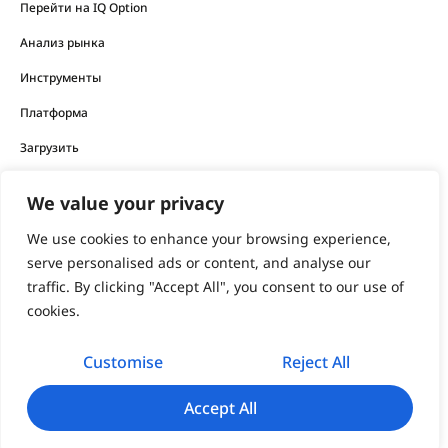
Перейти на IQ Option
Анализ рынка
Инструменты
Платформа
Загрузить
We value your privacy
Финансовые продукты, предлагаемые компанией, несут
высокий уровень риска и могут привести к потере всех
We use cookies to enhance your browsing experience,
ваших средств.
serve personalised ads or content, and analyse our
traffic. By clicking "Accept All", you consent to our use of
Никогда не инвестируйте деньги, потерю которых вы не
cookies.
можете себе позволить.
Customise
Reject All
support@iqoption.com
IQ Option, 2026
Accept All