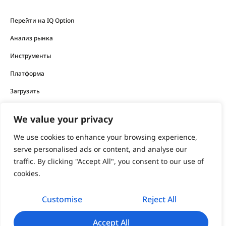
Перейти на IQ Option
Анализ рынка
Инструменты
Платформа
Загрузить
We value your privacy
Финансовые продукты, предлагаемые компанией, несут
высокий уровень риска и могут привести к потере всех
We use cookies to enhance your browsing experience,
ваших средств.
serve personalised ads or content, and analyse our
traffic. By clicking "Accept All", you consent to our use of
Никогда не инвестируйте деньги, потерю которых вы не
cookies.
можете себе позволить.
Customise
Reject All
support@iqoption.com
IQ Option, 2026
Accept All