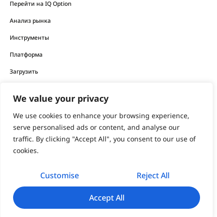
Перейти на IQ Option
Анализ рынка
Инструменты
Платформа
Загрузить
We value your privacy
Финансовые продукты, предлагаемые компанией, несут
высокий уровень риска и могут привести к потере всех
We use cookies to enhance your browsing experience,
ваших средств.
serve personalised ads or content, and analyse our
traffic. By clicking "Accept All", you consent to our use of
Никогда не инвестируйте деньги, потерю которых вы не
cookies.
можете себе позволить.
Customise
Reject All
support@iqoption.com
IQ Option, 2026
Accept All