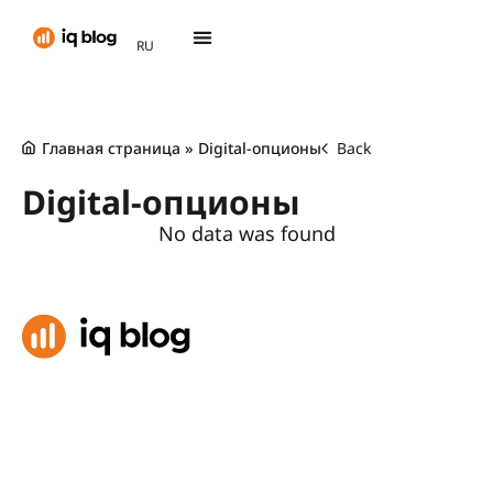
AR
RU
TH
Главная страница
»
Digital-опционы
Back
Digital-опционы
No data was found