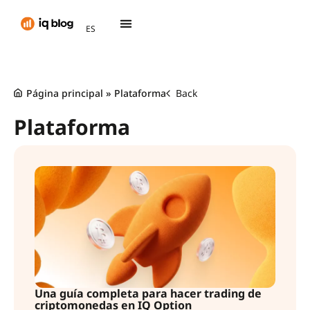
AR
ES
TH
Página principal
»
Plataforma
Back
Plataforma
Una guía completa para hacer trading de
criptomonedas en IQ Option