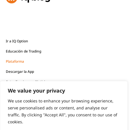
Ir a IQ Option
Educación de Trading
Plataforma
Descargar la App
Actualizaciones y Noticias
We value your privacy
Los productos financieros ofrecidos por la empresa
We use cookies to enhance your browsing experience,
conllevan un alto nivel de riesgo y pueden resultar en la
serve personalised ads or content, and analyse our
pérdida de todos sus fondos.
traffic. By clicking "Accept All", you consent to our use of
cookies.
Nunca debe invertir dinero que no pueda permitirse perder.