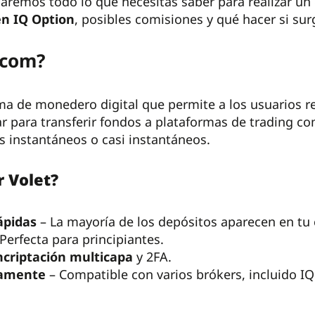
icaremos todo lo que necesitas saber para realizar un
n IQ Option
, posibles comisiones y qué hacer si su
.com?
ma de monedero digital que permite a los usuarios re
 para transferir fondos a plataformas de trading c
 instantáneos o casi instantáneos.
r Volet?
ápidas
– La mayoría de los depósitos aparecen en tu 
 Perfecta para principiantes.
ncriptación multicapa
y 2FA.
iamente
– Compatible con varios brókers, incluido I