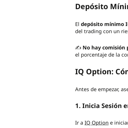
Depósito Míni
El
depósito mínimo 
del trading con un ri
✍️
No hay comisión 
el porcentaje de la c
IQ Option: Có
Antes de empezar, as
1. Inicia Sesión 
Ir a
IQ Option
e inicia