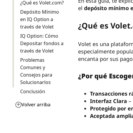
En esta guía, te expl
¿Qué es Volet.com?
el
depósito mínimo e
Depósito Mínimo
en IQ Option a
¿Qué es Volet
través de Volet
IQ Option: Cómo
Depositar fondos a
Volet es una platafor
través de Volet
especialmente popular
encanta por sus pagos
Problemas
Comunes y
¿Por qué Escoge
Consejos para
Solucionarlos
Conclusión
Transacciones r
Interfaz Clara
–
Volver arriba
Protegido por e
Aceptada ampl