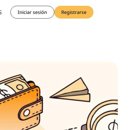
R
S
H
Iniciar sesión
Registrarse