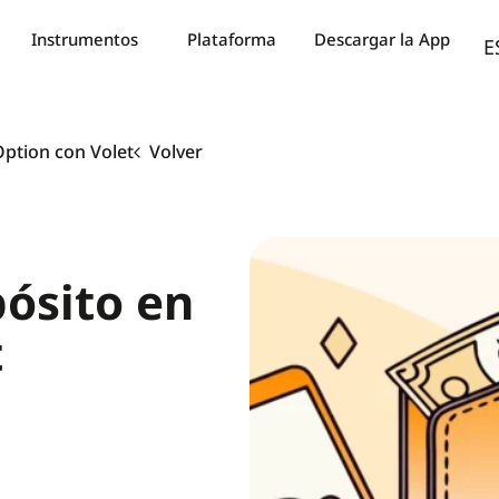
A
Instrumentos
Plataforma
Descargar la App
E
T
ption con Volet
Volver
ósito en
t