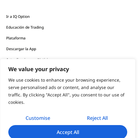
Ir a IQ Option
Educación de Trading
Plataforma
Descargar la App
Actualizaciones y Noticias
We value your privacy
Los productos financieros ofrecidos por la empresa
We use cookies to enhance your browsing experience,
conllevan un alto nivel de riesgo y pueden resultar en la
serve personalised ads or content, and analyse our
pérdida de todos sus fondos.
traffic. By clicking "Accept All", you consent to our use of
cookies.
Nunca debe invertir dinero que no pueda permitirse perder.
Customise
Reject All
support@iqoption.com
IQ Option, 2026
Accept All