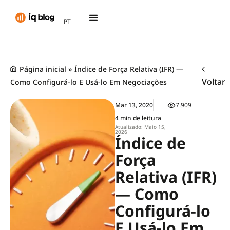
AR
PT
TH
Página inicial
»
Índice de Força Relativa (IFR) —
Voltar
Como Configurá-lo E Usá-lo Em Negociações
Mar 13, 2020
7.909
4 min de leitura
Atualizado: Maio 15,
2026
Índice de
Força
Relativa (IFR)
— Como
Configurá-lo
E Usá-lo Em