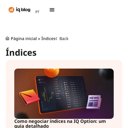
AR
PT
TH
Página inicial
»
Índices
Back
Índices
Como negociar índices na IQ Option: um
guia detalhado