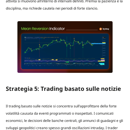
attività si muovono all’interno di intervalli definiti. Premia la pazienza e la
disciplina, ma richiede cautela nei periodi di forte slancio.
Strategia 5: Trading basato sulle notizie
Il trading basato sulle notizie si concentra sull’approfittare della forte
volatilità causata da eventi programmati o inaspettati. I comunicati
economici, le decisioni delle banche centrali, gli annunci di guadagni e gli
sviluppi geopolitici creano spesso grandi oscillazioni intraday. I trader