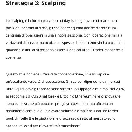
Strategia 3: Scalping
Lo
scalping
è la forma più veloce di day trading. Invece di mantenere
posizioni per minuti o ore, gli scalper eseguono decine o addirittura
centinaia di operazioni in una singola sessione. Ogni operazione mira a
variazioni di prezzo molto piccole, spesso di pochi centesimi o pips, ma i
guadagni cumulativi possono essere significativi se il trader mantiene la
coerenza.
Questo stile richiede un’elevata concentrazione, riflessi rapidi e
un’eccellente velocità di esecuzione. Gli scalper dipendono da mercati
ultra-liquidi dove gli spread sono stretti e lo slippage è minimo. Nel 2026,
asset come EUR/USD nel forex e Bitcoin o Ethereum nelle criptovalute
sono tra le scelte più popolari per gli scalper, in quanto offrono un
movimento continuo e un elevato volume giornaliero. I dati dell’order
book di livello II e le piattaforme di accesso diretto al mercato sono
spesso utilizzati per rilevare i micromovimenti.