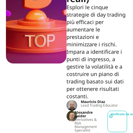
Esplori le cinque
strategie di day trading
più efficaci per
aumentare le
prestazioni e
minimizzare i rischi.
Impara a identificare i
punti di ingresso, a
gestire la volatilità e a
costruire un piano di
trading basato sui dati
per ottenere risultati
costanti.
Mauricio Diaz
Lead Trading Educator
Alexandre
Verificato da u
Raider
Derivatives &
Risk
Management
Specialist