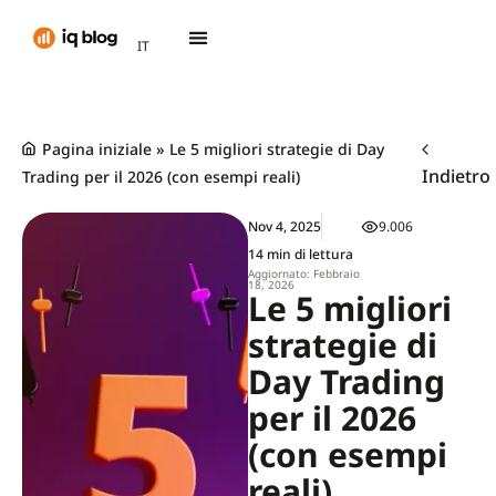
AR
IT
TH
Pagina iniziale
»
Le 5 migliori strategie di Day
Indietro
Trading per il 2026 (con esempi reali)
Nov 4, 2025
9.006
14 min di lettura
Aggiornato: Febbraio
18, 2026
Le 5 migliori
strategie di
Day Trading
per il 2026
(con esempi
reali)