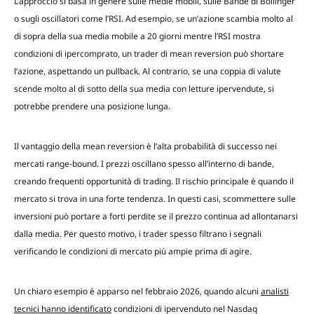
L’approccio si basa in genere sulle medie mobili, sulle Bande di Bollinger
o sugli oscillatori come l’RSI. Ad esempio, se un’azione scambia molto al
di sopra della sua media mobile a 20 giorni mentre l’RSI mostra
condizioni di ipercomprato, un trader di mean reversion può shortare
l’azione, aspettando un pullback. Al contrario, se una coppia di valute
scende molto al di sotto della sua media con letture ipervendute, si
potrebbe prendere una posizione lunga.
Il vantaggio della mean reversion è l’alta probabilità di successo nei
mercati range-bound. I prezzi oscillano spesso all’interno di bande,
creando frequenti opportunità di trading. Il rischio principale è quando il
mercato si trova in una forte tendenza. In questi casi, scommettere sulle
inversioni può portare a forti perdite se il prezzo continua ad allontanarsi
dalla media. Per questo motivo, i trader spesso filtrano i segnali
verificando le condizioni di mercato più ampie prima di agire.
Un chiaro esempio è apparso nel febbraio 2026, quando alcuni
analisti
tecnici hanno identificato
condizioni di ipervenduto nel Nasdaq