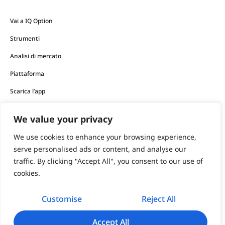
Vai a IQ Option
Strumenti
Analisi di mercato
Piattaforma
Scarica l’app
We value your privacy
I prodotti finanziari offerti dalla società comportano un
elevato livello di rischio e possono comportare la perdita di
We use cookies to enhance your browsing experience,
tutti i tuoi fondi.
serve personalised ads or content, and analyse our
traffic. By clicking "Accept All", you consent to our use of
Non dovresti mai investire denaro che non puoi permetterti
cookies.
di perdere.
Customise
Reject All
support@iqoption.com
IQ Option, 2026
Accept All