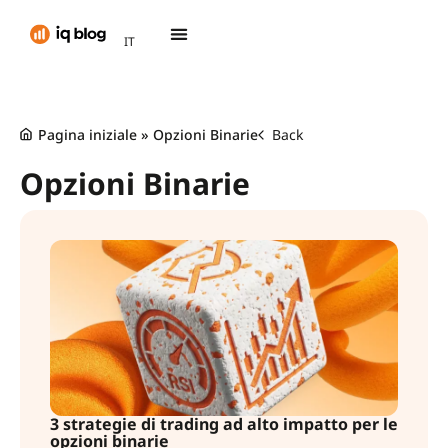
AR
IT
TH
Pagina iniziale
»
Opzioni Binarie
Back
Opzioni Binarie
3 strategie di trading ad alto impatto per le
opzioni binarie