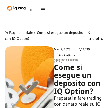
AR
IT
TH
Pagina iniziale
»
Come si esegue un deposito
Indietro
con IQ Option?
Mag 9, 2023
9.719
4 min di lettura
Aggiornato: Febbraio
12, 2026
Come si
esegue un
deposito con
IQ Option?
Preparati a fare trading
con denaro reale su IQ