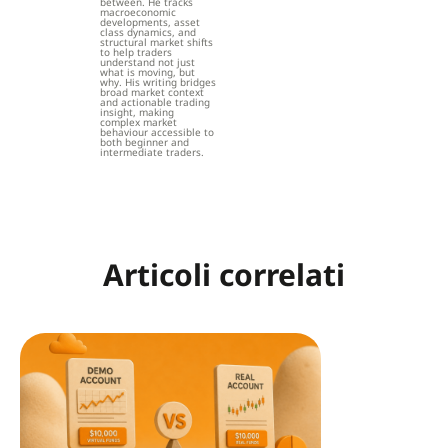
between. He tracks
macroeconomic
developments, asset
class dynamics, and
structural market shifts
to help traders
understand not just
what is moving, but
why. His writing bridges
broad market context
and actionable trading
insight, making
complex market
behaviour accessible to
both beginner and
intermediate traders.
Articoli correlati