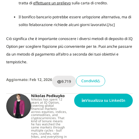
tratta di
effettuare un prelievo
sulla carta di credito.
Il bonifico bancario potrebbe essere un’opzione alternativa, ma di
solito l’elaborazione richiede alcuni giorni lavorativi.[/sc]
Ciò significa che è importante conoscere i diversi metodi di deposito di IQ
Option per scegliere l’opzione più conveniente per te. Puoi anche passare
da un metodo di pagamento all’altro a seconda dei tuoi obiettivi e
tempistiche.
Aggiornato: Feb 12, 2026
Condividi
9.719
Nikolas Podkuyko
Nikolas has spent 12
Visualizza su LinkedIn
years at IQ Option,
covering global
financial markets
across equities, indices,
commodities, and
cryptocurrencies. That
kind of tenure means
he has watched the
same markets through
multiple cycles - bull
runs, crashes, rate
hikes, and everything in