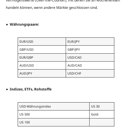
Vermögenswerte (Over-the-Counter), mit denen Sie an Wochenenden
handeln können, wenn andere Märkte geschlossen sind.
●
Währungspaare:
EUR/USD
EUR/JPY
GBP/USD
GBP/JPY
EUR/GBP
USD/CAD
AUD/USD
AUD/CAD
AUD/JPY
USD/CHF
●
Indizes, ETFs, Rohstoffe
USD-Währungsindex
US 30
US 500
Gold
US 100