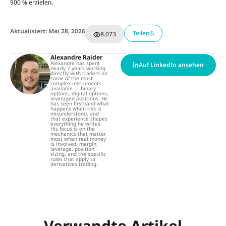
900 % erzielen.
Aktualisiert: Mai 28, 2026
Teilen
8.073
Alexandre Raider
Alexandre has spent
Auf LinkedIn ansehen
nearly 7 years working
directly with traders on
some of the most
complex instruments
available — binary
options, digital options,
leveraged positions. He
has seen firsthand what
happens when risk is
misunderstood, and
that experience shapes
everything he writes.
His focus is on the
mechanics that matter
most when real money
is involved: margin,
leverage, position
sizing, and the specific
rules that apply to
derivatives trading.
Verwandte Artikel