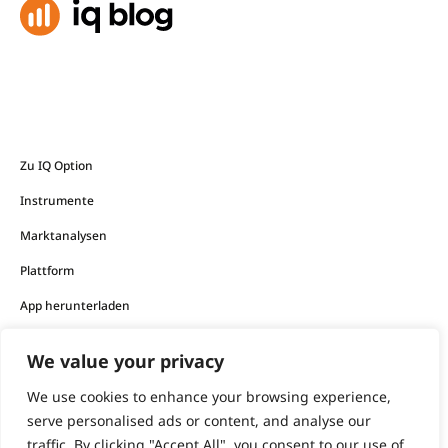
Zu IQ Option
Instrumente
Marktanalysen
Plattform
App herunterladen
We value your privacy
Die von dem Unternehmen angebotenen Finanzprodukte
sind mit einem hohen Risiko verbunden und können zum
We use cookies to enhance your browsing experience,
Verlust Ihres gesamten Kapitals führen.
serve personalised ads or content, and analyse our
traffic. By clicking "Accept All", you consent to our use of