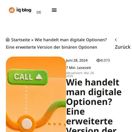
AR
DE
TH
Startseite
»
Wie handelt man digitale Optionen?
Zurück
Eine erweiterte Version der binären Optionen
Juni 28, 2024
8.073
7 Min. Lesezeit
Aktualisiert: Mai 28,
2026
Wie handelt
man digitale
Optionen?
Eine
erweiterte
Version der