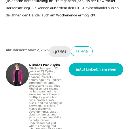
(asiatische Börsensitzung) bis Freitagabend (Schluss der New Yorker
Börsensitzung). Sie können außerdem den OTC-Devisenhandel nutzen,
der Ihnen den Handel auch am Wochenende ermöglicht.
Aktualisiert: März 2, 2026
Teilen
7.564
Nikolas Podkuyko
Nikolas has spent 12
Auf LinkedIn ansehen
years at IQ Option,
covering global
financial markets
across equities, indices,
commodities, and
cryptocurrencies. That
kind of tenure means
he has watched the
same markets through
multiple cycles - bull
runs, crashes, rate
hikes, and everything in
between. He tracks
macroeconomic
developments, asset
class dynamics, and
structural market shifts
to help traders
understand not just
what is moving, but
why. His writing bridges