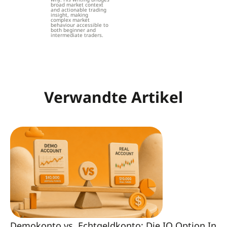
broad market context
and actionable trading
insight, making
complex market
behaviour accessible to
both beginner and
intermediate traders.
Verwandte Artikel
Demokonto vs. Echtgeldkonto: Die
IQ Option Indi