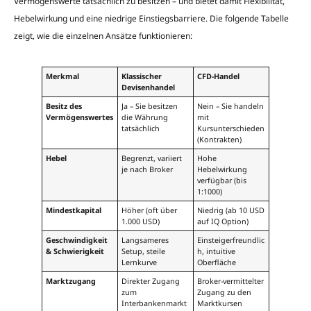
Vermögenswerte tatsächlich zu besitzen – und bietet damit Flexibilität,
Hebelwirkung und eine niedrige Einstiegsbarriere. Die folgende Tabelle
zeigt, wie die einzelnen Ansätze funktionieren:
Merkmal
Klassischer
CFD-Handel
Devisenhandel
Besitz des
Ja – Sie besitzen
Nein – Sie handeln
Vermögenswertes
die Währung
mit
tatsächlich
Kursunterschieden
(Kontrakten)
Hebel
Begrenzt, variiert
Hohe
je nach Broker
Hebelwirkung
verfügbar (bis
1:1000)
Mindestkapital
Höher (oft über
Niedrig (ab 10 USD
1.000 USD)
auf IQ Option)
Geschwindigkeit
Langsameres
Einsteigerfreundlic
& Schwierigkeit
Setup, steile
h, intuitive
Lernkurve
Oberfläche
Marktzugang
Direkter Zugang
Broker-vermittelter
zum
Zugang zu den
Interbankenmarkt
Marktkursen