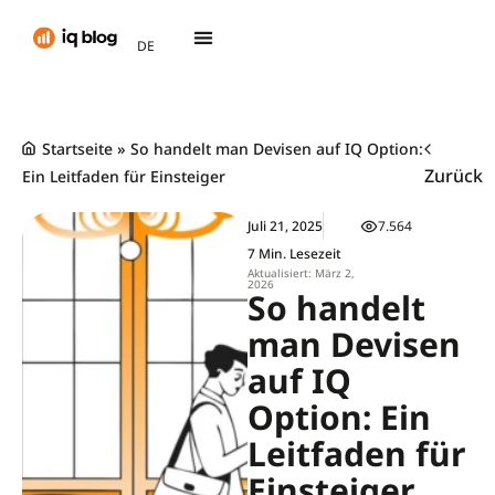
AR
DE
TH
Startseite
»
So handelt man Devisen auf IQ Option:
Zurück
Ein Leitfaden für Einsteiger
Juli 21, 2025
7.564
7 Min. Lesezeit
Aktualisiert: März 2,
2026
So handelt
man Devisen
auf IQ
Option: Ein
Leitfaden für
Einsteiger