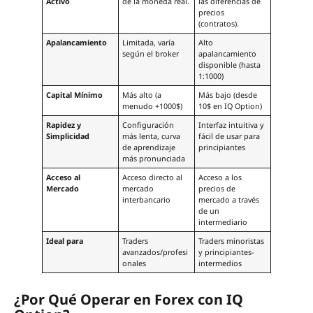
Activo
de la moneda real.
las diferencias de
precios
(contratos).
Apalancamiento
Limitada, varía
Alto
según el broker
apalancamiento
disponible (hasta
1:1000)
Capital Mínimo
Más alto (a
Más bajo (desde
menudo +1000$)
10$ en IQ Option)
Rapidez y
Configuración
Interfaz intuitiva y
Simplicidad
más lenta, curva
fácil de usar para
de aprendizaje
principiantes
más pronunciada
Acceso al
Acceso directo al
Acceso a los
Mercado
mercado
precios de
interbancario
mercado a través
de un
intermediario
Ideal para
Traders
Traders minoristas
avanzados/profesi
y principiantes-
onales
intermedios
¿Por Qué Operar en Forex con IQ