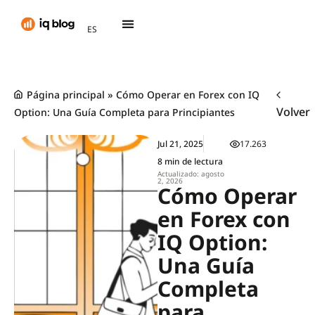
AR
ES
TH
Página principal
»
Cómo Operar en Forex con IQ
Volver
Option: Una Guía Completa para Principiantes
Jul 21, 2025
17.263
8 min de lectura
Actualizado: agosto
2, 2026
Cómo Operar
en Forex con
IQ Option:
Una Guía
Completa
para