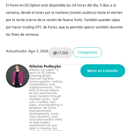
El Forex en IQ Option está disponible las 24 horas del día, 5 días a la
semana, desde el lunes por la mañana (sesión asiática) hasta el viernes
por la tarde (cierre de la sesión de Nueva York). También puedes optar
por hacer trading OTC de Forex, que te permite operar también durante
los fines de semana.
Actualizado: Ago 2, 2026
Compartir
17.263
Nikolas Podkuyko
Nikolas has spent 12
Ver en LinkedIn
years at IQ Option,
covering global
financial markets
across equities, indices,
commodities, and
cryptocurrencies. That
kind of tenure means
he has watched the
same markets through
multiple cycles - bull
runs, crashes, rate
hikes, and everything in
between. He tracks
macroeconomic
developments, asset
class dynamics, and
structural market shifts
to help traders
understand not just
what is moving, but