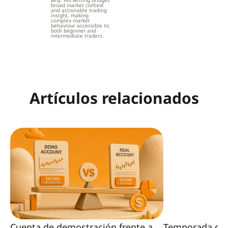
why. His writing bridges
broad market context
and actionable trading
insight, making
complex market
behaviour accessible to
both beginner and
intermediate traders.
Artículos relacionados
Cuenta de demostración frente a
Temporada de 