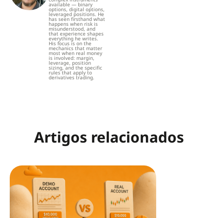
available — binary
options, digital options,
leveraged positions. He
has seen firsthand what
happens when risk is
misunderstood, and
that experience shapes
everything he writes.
His focus is on the
mechanics that matter
most when real money
is involved: margin,
leverage, position
sizing, and the specific
rules that apply to
derivatives trading.
Artigos relacionados