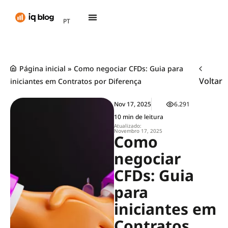
AR
PT
TH
Página inicial
»
Como negociar CFDs: Guia para
Voltar
iniciantes em Contratos por Diferença
Nov 17, 2025
6.291
10 min de leitura
Atualizado:
Novembro 17, 2025
Como
negociar
CFDs: Guia
para
iniciantes em
Contratos