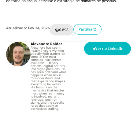
de trabalho árduo, estresse e estratégia de milhares de pessoas.
Atualizado: Fev 24, 2026
Partilhar
6.898
Alexandre Raider
Alexandre has spent
Ver no LinkedIn
nearly 7 years working
directly with traders on
some of the most
complex instruments
available — binary
options, digital options,
leveraged positions. He
has seen firsthand what
happens when risk is
misunderstood, and
that experience shapes
everything he writes.
His focus is on the
mechanics that matter
most when real money
is involved: margin,
leverage, position
sizing, and the specific
rules that apply to
derivatives trading.