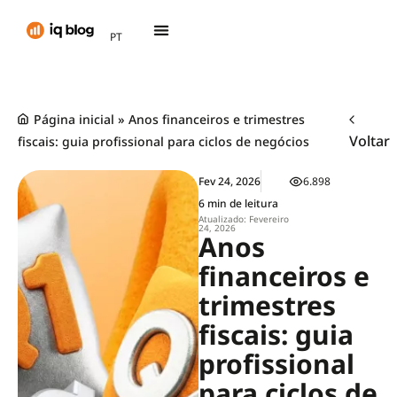
AR
PT
TH
Página inicial
»
Anos financeiros e trimestres
Voltar
fiscais: guia profissional para ciclos de negócios
Fev 24, 2026
6.898
6 min de leitura
Atualizado: Fevereiro
24, 2026
Anos
financeiros e
trimestres
fiscais: guia
profissional
para ciclos de