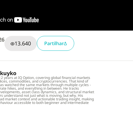
26
13.640
Partilhar
dkuyko
12 years at IQ Option, covering global financial markets
dices, commodities, and cryptocurrencies. That kind of
as watched the same markets through multiple cycles -
 rate hikes, and everything in between. He tracks
elopments, asset class dynamics, and structural market
ers understand not just what is moving, but why. His
oad market context and actionable trading insight, making
haviour accessible to both beginner and intermediate