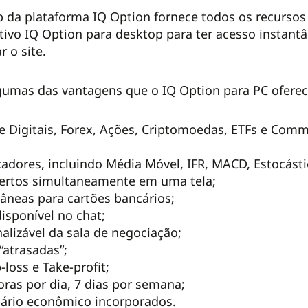
p da plataforma IQ Option fornece todos os recursos
ativo IQ Option para desktop para ter acesso instantâ
r o site.
gumas das vantagens que o IQ Option para PC oferec
e Digitais
, Forex, Ações,
Criptomoedas
,
ETFs
e Commod
cadores, incluindo Média Móvel, IFR, MACD, Estocást
bertos simultaneamente em uma tela;
tâneas para cartões bancários;
isponível no chat;
alizável da sala de negociação;
“atrasadas”;
loss e Take-profit;
ras por dia, 7 dias por semana;
dário econômico incorporados.