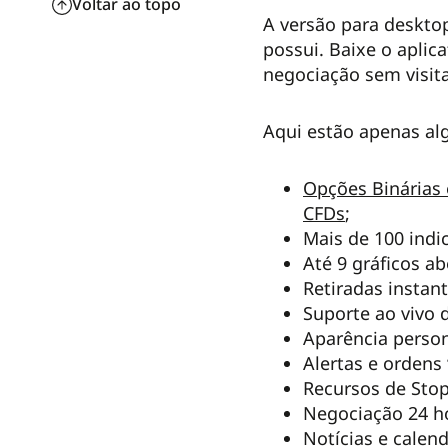
Voltar ao topo
A versão para deskto
possui. Baixe o aplic
negociação sem visita
Aqui estão apenas al
Opções Binárias 
CFDs
;
Mais de 100 indi
Até 9 gráficos a
Retiradas instan
Suporte ao vivo d
Aparência person
Alertas e ordens 
Recursos de Stop-
Negociação 24 ho
Notícias e calen