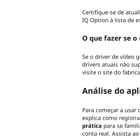
Certifique-se de atual
IQ Option à lista de 
O que fazer se o
Se o driver de vídeo 
drivers atuais não su
visite o site do fabri
Análise do apl
Para começar a usar o
explica como registr
prática
para se famil
conta real. Assista a