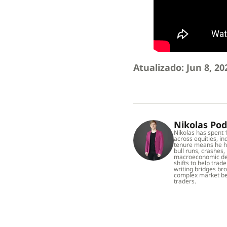
Atualizado: Jun 8, 20
Nikolas Po
Nikolas has spent 
across equities, in
tenure means he h
bull runs, crashes,
macroeconomic dev
shifts to help trad
writing bridges br
complex market be
traders.