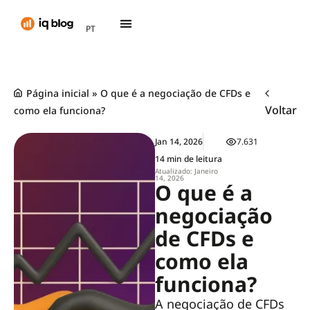
AR
PT
TH
Página inicial
»
O que é a negociação de CFDs e
Voltar
como ela funciona?
Jan 14, 2026
7.631
14 min de leitura
Atualizado: Janeiro
14, 2026
O que é a
negociação
de CFDs e
como ela
funciona?
A negociação de CFDs