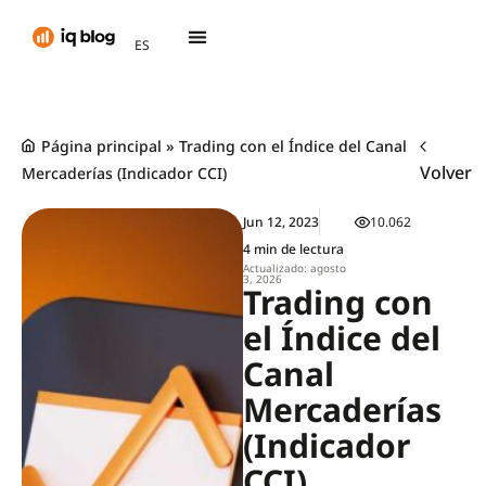
AR
ES
TH
Página principal
»
Trading con el Índice del Canal
Volver
Mercaderías (Indicador CCI)
Jun 12, 2023
10.062
4 min de lectura
Actualizado: agosto
3, 2026
Trading con
el Índice del
Canal
Mercaderías
(Indicador
CCI)