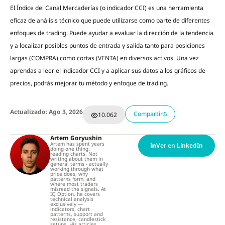
El Índice del Canal Mercaderías (o indicador CCI) es una herramienta
eficaz de análisis técnico que puede utilizarse como parte de diferentes
enfoques de trading. Puede ayudar a evaluar la dirección de la tendencia
y a localizar posibles puntos de entrada y salida tanto para posiciones
largas (COMPRA) como cortas (VENTA) en diversos activos. Una vez
aprendas a leer el indicador CCI y a aplicar sus datos a los gráficos de
precios, podrás mejorar tu método y enfoque de trading.
Actualizado: Ago 3, 2026
Compartir
10.062
Artem Goryushin
Artem has spent years
Ver en LinkedIn
doing one thing:
reading charts. Not
writing about them in
general terms - actually
working through what
price does, why
patterns form, and
where most traders
misread the signals. At
IQ Option, he covers
technical analysis
exclusively —
indicators, chart
patterns, support and
resistance, candlestick
setups. His articles