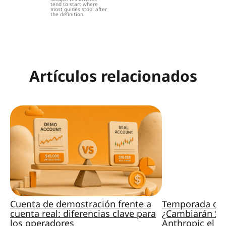
tend to start where
most guides stop: after
the definition.
Artículos relacionados
Cuenta de demostración frente a
Temporada de 
cuenta real: diferencias clave para
¿Cambiarán Sp
los operadores
Anthropic el M