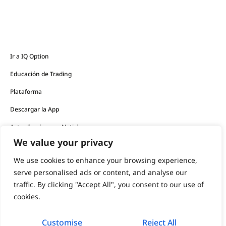
Ir a IQ Option
Educación de Trading
Plataforma
Descargar la App
Actualizaciones y Noticias
We value your privacy
Los productos financieros ofrecidos por la empresa
We use cookies to enhance your browsing experience,
conllevan un alto nivel de riesgo y pueden resultar en la
serve personalised ads or content, and analyse our
pérdida de todos sus fondos.
traffic. By clicking "Accept All", you consent to our use of
cookies.
Nunca debe invertir dinero que no pueda permitirse perder.
Customise
Reject All