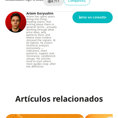
Compartir
8.711
Artem Goryushin
Artem has spent years
Ver en LinkedIn
doing one thing:
reading charts. Not
writing about them in
general terms - actually
working through what
price does, why
patterns form, and
where most traders
misread the signals. At
IQ Option, he covers
technical analysis
exclusively —
indicators, chart
patterns, support and
resistance, candlestick
setups. His articles
tend to start where
most guides stop: after
the definition.
Artículos relacionados