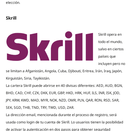
elección.
Skrill
Skrill opera en
todo el mundo,
salvo en ciertos
países que
incluyen pero no
se limitan a Afganistán, Angola, Cuba, Djibouti, Eritrea, Irán, Iraq, Japón,
Kirguistán, Siria, Tayikistán.
La cartera Skrill puede abrirse en 40 divisas diferentes: AED, AUD, BGN,
BHD, CAD, CHF, CZK, DKK, EUR, GBP, HKD, HRK, HUF, ILS, INR, ISK, JOD,
JPY, KRW, KWD, MAD, MYR, NOK, NZD, OMR, PLN, QAR, RON, RSD, SAR,
SEK, SGD, THB, TND, TRY, TWD, USD, ZAR.
La dirección email, mencionada durante el proceso de registro, será
usada como login de tu cuenta de Skrill. Lo usuarios tienen la posibilidad
de activar la autenticación en dos pasos para obtener seguridad