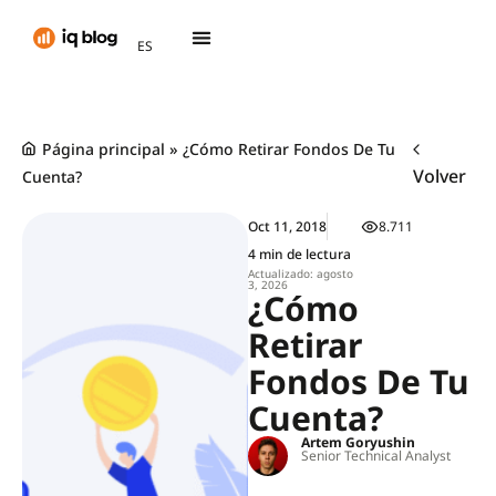
AR
ES
TH
Página principal
»
¿Cómo Retirar Fondos De Tu
Volver
Cuenta?
Oct 11, 2018
8.711
4 min de lectura
Actualizado: agosto
3, 2026
¿Cómo
Retirar
Fondos De Tu
Cuenta?
Artem Goryushin
Senior Technical Analyst