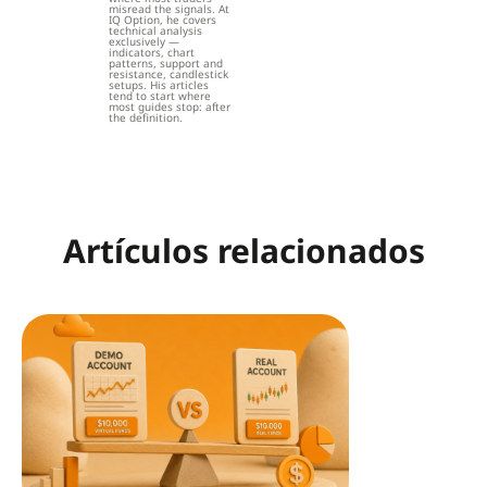
misread the signals. At
IQ Option, he covers
technical analysis
exclusively —
indicators, chart
patterns, support and
resistance, candlestick
setups. His articles
tend to start where
most guides stop: after
the definition.
Artículos relacionados