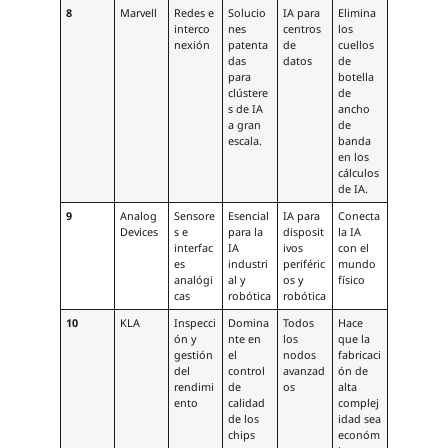
8
Marvell
Redes e
Solucio
IA para
Elimina
interco
nes
centros
los
nexión
patenta
de
cuellos
das
datos
de
para
botella
clústere
de
s de IA
ancho
a gran
de
escala.
banda
en los
cálculos
de IA.
9
Analog
Sensore
Esencial
IA para
Conecta
Devices
s e
para la
disposit
la IA
interfac
IA
ivos
con el
es
industri
periféric
mundo
analógi
al y
os y
físico
cas
robótica
robótica
10
KLA
Inspecci
Domina
Todos
Hace
ón y
nte en
los
que la
gestión
el
nodos
fabricaci
del
control
avanzad
ón de
rendimi
de
os
alta
ento
calidad
complej
de los
idad sea
chips
económ