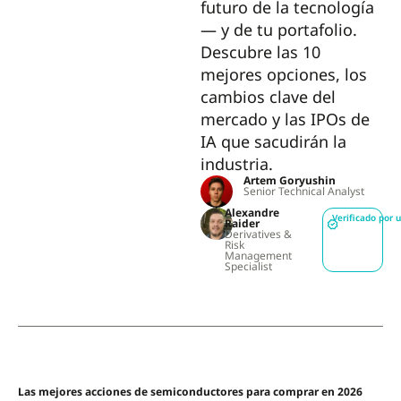
futuro de la tecnología
— y de tu portafolio.
Descubre las 10
mejores opciones, los
cambios clave del
mercado y las IPOs de
IA que sacudirán la
industria.
Artem Goryushin
Senior Technical Analyst
Alexandre
Verificado por 
Raider
Derivatives &
Risk
Management
Specialist
Las mejores acciones de semiconductores para comprar en 2026