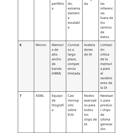
periféric
do,
da
las
a
extrema
inferenc
dament
ias
e
fuera de
escalabl
los
e
centros
de
datos.
6
Micron
Memori
Contrat
Acelera
Limitaci
a de
os a
dores
ón
alto
largo
de IA
crítica
ancho
plazo,
de la
de
compet
memori
banda
encia
a para
(HBM)
limitada
el
rendimi
ento de
la IA
7
ASML
Equipo
Casi
Nodos
Necesari
de
monop
avanzad
o para
litografí
olio
os para
produci
a
sobre
todos
r chips
EUV
los
de
chips de
última
IA
generac
ión.