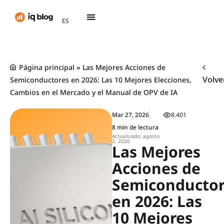
AR
ES
TH
Página principal
»
Las Mejores Acciones de
Volve
Semiconductores en 2026: Las 10 Mejores Elecciones,
Cambios en el Mercado y el Manual de OPV de IA
Mar 27, 2026
8.401
8 min de lectura
Actualizado: agosto
2, 2026
Las Mejores
Acciones de
Semiconductor
en 2026: Las
10 Mejores