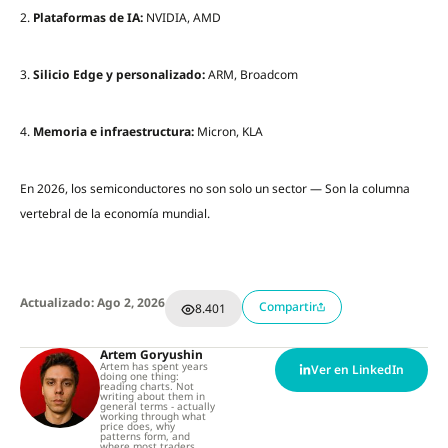
2.
Plataformas de IA:
NVIDIA, AMD
3.
Silicio Edge y personalizado:
ARM, Broadcom
4.
Memoria e infraestructura:
Micron, KLA
En 2026, los semiconductores no son solo un sector — Son la columna
vertebral de la economía mundial.
Actualizado: Ago 2, 2026
Compartir
8.401
Artem Goryushin
Artem has spent years
Ver en LinkedIn
doing one thing:
reading charts. Not
writing about them in
general terms - actually
working through what
price does, why
patterns form, and
where most traders