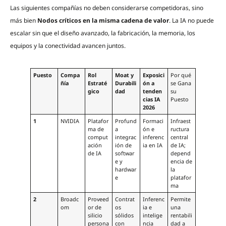
Las siguientes compañías no deben considerarse competidoras, sino
más bien
Nodos críticos en la misma cadena de valor
. La IA no puede
escalar sin que el diseño avanzado, la fabricación, la memoria, los
equipos y la conectividad avancen juntos.
Puesto
Compa
Rol
Moat y
Exposici
Por qué
ñía
Estraté
Durabili
ón a
se Gana
gico
dad
tenden
su
cias IA
Puesto
2026
1
NVIDIA
Platafor
Profund
Formaci
Infraest
ma de
a
ón e
ructura
comput
integrac
inferenc
central
ación
ión de
ia en IA
de IA;
de IA
softwar
depend
e y
encia de
hardwar
la
e
platafor
ma
2
Broadc
Proveed
Contrat
Inferenc
Permite
om
or de
os
ia e
una
silicio
sólidos
intelige
rentabili
persona
con
ncia
dad a