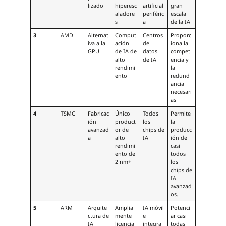
lizado
hiperesc
artificial
gran
aladore
periféric
escala
s
a
de la IA
3
AMD
Alternat
Comput
Centros
Proporc
iva a la
ación
de
iona la
GPU
de IA de
datos
compet
alto
de IA
encia y
rendimi
la
ento
redund
ancia
necesari
as
4
TSMC
Fabricac
Único
Todos
Permite
ión
product
los
la
avanzad
or de
chips de
producc
a
alto
IA
ión de
rendimi
casi
ento de
todos
2 nm+
los
chips de
IA
avanzad
os.
5
ARM
Arquite
Amplia
IA móvil
Potenci
ctura de
mente
e
ar casi
IA
licencia
integra
todas