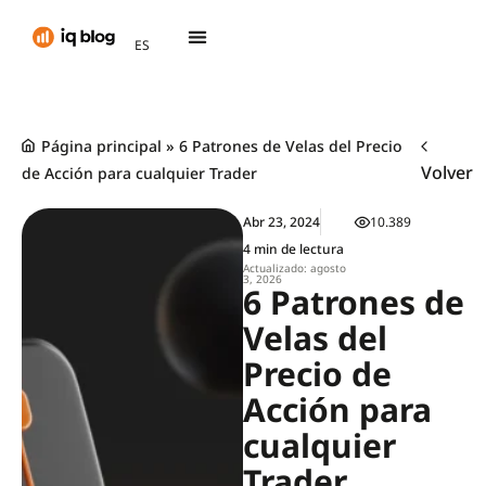
AR
ES
TH
Página principal
»
6 Patrones de Velas del Precio
Volver
de Acción para cualquier Trader
Abr 23, 2024
10.389
4 min de lectura
Actualizado: agosto
3, 2026
6 Patrones de
Velas del
Precio de
Acción para
cualquier
Trader