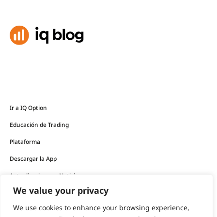
Ir a IQ Option
Educación de Trading
Plataforma
Descargar la App
Actualizaciones y Noticias
We value your privacy
Los productos financieros ofrecidos por la empresa
We use cookies to enhance your browsing experience,
conllevan un alto nivel de riesgo y pueden resultar en la