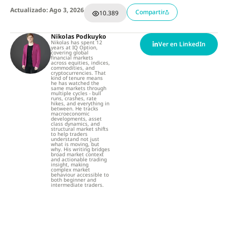
Actualizado: Ago 3, 2026
Compartir
10.389
Nikolas Podkuyko
Nikolas has spent 12
Ver en LinkedIn
years at IQ Option,
covering global
financial markets
across equities, indices,
commodities, and
cryptocurrencies. That
kind of tenure means
he has watched the
same markets through
multiple cycles - bull
runs, crashes, rate
hikes, and everything in
between. He tracks
macroeconomic
developments, asset
class dynamics, and
structural market shifts
to help traders
understand not just
what is moving, but
why. His writing bridges
broad market context
and actionable trading
insight, making
complex market
behaviour accessible to
both beginner and
intermediate traders.