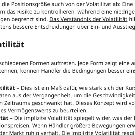
die Positionsgröße auch von der Volatilität ab: Eine 
um das Risiko zu kontrollieren, während eine niedrige
gen begrenzt sind.
Das Verständnis der Volatilität
hi
tens bessere Entscheidungen über Ein- und Ausstiege
tilität
erschiedenen Formen auftreten. Jede Form zeigt eine 
 kennen, können Händler die Bedingungen besser ein
ilität
– Dies ist ein Maß dafür, wie stark sich der Ku
aten aus der Vergangenheit, um die Geschwindigkeit
 Zeitraums geschwankt hat. Dieses Konzept wird von
ines Vermögenswerts zu beurteilen.
ität
– Die implizite Volatilität spiegelt wider, was der
ionspreisen. Wenn Händler größere Bewegungen erwarte
der Markt ruhig verhält. Die implizite Volatilität rea