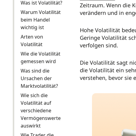
Was ist Volatilität?
Zeitraum. Wenn die Ku
Warum Volatilität
verändern und in engen
beim Handel
wichtig ist
Hohe Volatilität bede
Arten von
Geringe Volatilität s
Volatilität
verfolgen sind.
Wie die Volatilität
gemessen wird
Die Volatilität sagt 
die Volatilität ein s
Was sind die
verstehen, bevor sie 
Ursachen der
Marktvolatilität?
Wie sich die
Volatilität auf
verschiedene
Vermögenswerte
auswirkt
Wie Trader die