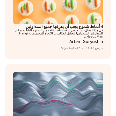
4 أنماط شموع يجب أن يعرفها جميع المتداولين
في هذا المقال، نستعرض أربعة أنماط شائعة من الشموع اليابانية يمكن
للمتداولين استخدامها لتحليل انعكاسات الاتجاه المحتملة: Hanging
Man وHead...
Artem Goryushin
مارس 13, 2023
• 4 دقيقة قراءة