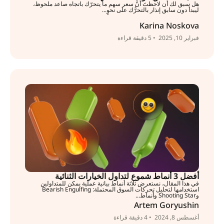
هل سبق لك أن لاحظتَ أنَّ سعر سهم ما يتحرّك باتجاه صاعد ملحوظ،
ليبدأ دون سابق إنذار بالتحرُّك على نحوٍ...
Karina Noskova
فبراير 10, 2025
• 5 دقيقة قراءة
أفضل 3 أنماط شموع لتداول الخيارات الثنائية
في هذا المقال، نستعرض ثلاثة أنماط بيانية عملية يمكن للمتداولين
استخدامها لتحليل تحركات السوق المحتملة: Bearish Engulfing
وShooting Star وأنماط...
Artem Goryushin
أغسطس 8, 2024
• 4 دقيقة قراءة