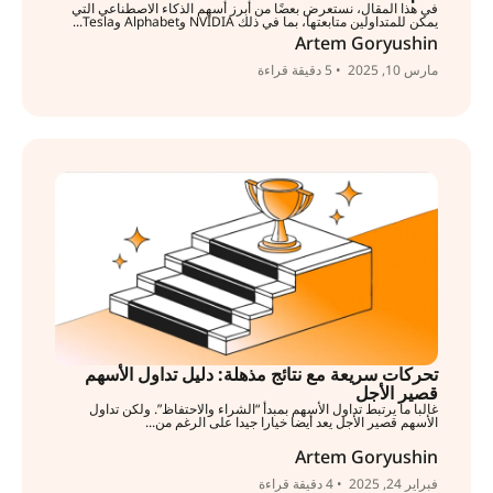
في هذا المقال، نستعرض بعضًا من أبرز أسهم الذكاء الاصطناعي التي
يمكن للمتداولين متابعتها، بما في ذلك NVIDIA وAlphabet وTesla...
Artem Goryushin
مارس 10, 2025
• 5 دقيقة قراءة
تحركات سريعة مع نتائج مذهلة: دليل تداول الأسهم
قصير الأجل
غالبا ما يرتبط تداول الأسهم بمبدأ “الشراء والاحتفاظ”. ولكن تداول
الأسهم قصير الأجل يعد أيضا خيارا جيدا على الرغم من...
Artem Goryushin
فبراير 24, 2025
• 4 دقيقة قراءة