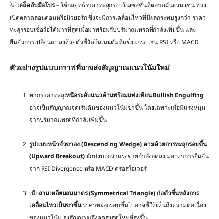
💡
เคล็ดลับมือโปร
– ใช้กลยุทธ์ราคาทะลุกรอบในเซสชันที่ตลาดผันผวน เช่น ช่วง
เปิดตลาดลอนดอนหรือนิวยอร์ก ซึ่งจะมีการเคลื่อนไหวที่มีผลกระทบสูงกว่า ราคา
ทะลุกรอบเชื่อถือได้มากที่สุดเมื่อมาพร้อมกับปริมาณเทรดที่กำลังเพิ่มขึ้น และ
ยืนยันการเปลี่ยนแปลงด้วยตัวชี้วัดโมเมนตัมที่แข็งแกร่ง เช่น RSI หรือ MACD
ตัวอย่างรูปแบบกราฟที่อาจส่งสัญญาณแนวโน้มใหม่
หากราคาทะลุ
เหนือระดับแนวต้านพร้อม
แท่งเทียน
Bullish Engulfing
อาจเป็นสัญญาณจุดเริ่มต้นของแนวโน้มขาขึ้น โดยเฉพาะเมื่อมีแรงหนุน
จากปริมาณเทรดที่กำลังเพิ่มขึ้น
รูปแบบหน้าจั่วขาลง (Descending Wedge) ตามด้วยการทะลุกรอบขึ้น
(Upward Breakout)
มักบ่งบอกว่าแรงขายกำลังลดลง มองหาการยืนยัน
จาก RSI Divergence หรือ MACD ครอสโอเวอร์
เมื่อ
สามเหลี่ยมสมมาตร
(Symmetrical Triangle)
ก่อตัวขึ้นหลังการ
เคลื่อนไหวเป็นขาขึ้น
ราคาทะลุกรอบขึ้นไปอาจชี้ให้เห็นถึงความต่อเนื่อง
ของแนวโน้ม ส่งสัญญาณถึงจุดสูงสุดใหม่ที่สูงขึ้น