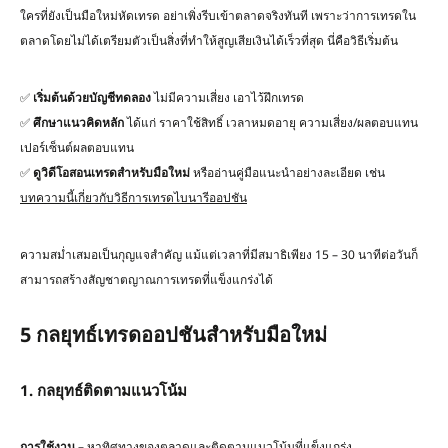
ใครที่ยังเป็นมือใหม่หัดเทรด อย่าเพิ่งรีบเข้าตลาดจริงทันที เพราะว่าการเทรดใน
ตลาดโดยไม่ได้เตรียมตัวเป็นสิ่งที่ทำให้สูญเสียเงินได้เร็วที่สุด นี่คือวิธีเริ่มต้น
✅
เริ่มต้นด้วยบัญชีทดลอง
ไม่มีความเสี่ยง เอาไว้ฝึกเทรด
✅
ศึกษาแนวคิดหลัก
ได้แก่ ราคาใช้สิทธิ์ เวลาหมดอายุ ความเสี่ยง/ผลตอบแทน
เปอร์เซ็นต์ผลตอบแทน
✅
ดูวิดีโอสอนเทรดสำหรับมือใหม่
หรืออ่านคู่มือแนะนำอย่างละเอียด เช่น
บทความนี้เกี่ยวกับวิธีการเทรดไบนารีออปชัน
ความสม่ำเสมอเป็นกุญแจสำคัญ แม้แต่เวลาที่มีสมาธิเพียง 15 – 30 นาทีต่อวันก็
สามารถสร้างสัญชาตญาณการเทรดที่แข็งแกร่งได้
5 กลยุทธ์เทรดออปชันสำหรับมือใหม่
1. กลยุทธ์ติดตามแนวโน้ม
การใช้งาน
– หาทิศทางของตลาดและติดตามแนวโน้มที่แข็งแกร่ง