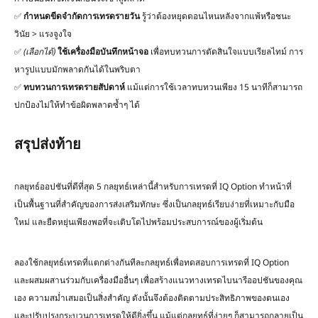
✅
กำหนดขีดจำกัดการเทรดรายวัน
รู้ว่าต้องหยุดตอนไหนหลังจากแพ้หรือชนะ
วินัย > แรงจูงใจ
✅
(
เลือกได้
)
ใช้เครื่องมือบันทึกหน้าจอ
เพื่อทบทวนการตัดสินใจแบบเรียลไทม์ การ
หารูปแบบมักพลาดกันได้ในพริบตา
✅
ทบทวนการเทรดรายสัปดาห์
แม้แต่การใช้เวลาทบทวนเพียง 15 นาทีก็สามารถ
ปกป้องไม่ให้ทำข้อผิดพลาดซ้ำๆ ได้
สรุปส่งท้าย
กลยุทธ์ออปชันที่ดีที่สุด 5 กลยุทธ์เหล่านี้สำหรับการเทรดที่ IQ Option ทำหน้าที่
เป็นพื้นฐานที่สำคัญของการส่งเสริมทักษะ ซึ่งเป็นกลยุทธ์เรียบง่ายที่เหมาะกับมือ
ใหม่ และยืดหยุ่นเพียงพอที่จะเติบโตไปพร้อมประสบการณ์ของผู้เริ่มต้น
ลองใช้กลยุทธ์เทรดที่แตกต่างกันทีละกลยุทธ์เพื่อทดสอบการเทรดที่ IQ Option
และผสมผสานร่วมกับเครื่องมืออื่นๆ เพื่อสร้างแนวทางเทรดไบนารีออปชันของคุณ
เอง ความสม่ำเสมอเป็นสิ่งสำคัญ ดังนั้นจึงต้องติดตามประสิทธิภาพของตนเอง
และปรับปรุงกระบวนการเทรดให้ดียิ่งขึ้น แม้แต่กลยุทธ์ที่ง่ายๆ ก็สามารถกลายเป็น