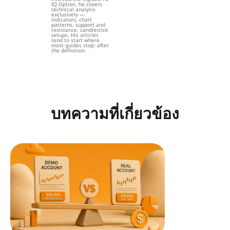
IQ Option, he covers
technical analysis
exclusively —
indicators, chart
patterns, support and
resistance, candlestick
setups. His articles
tend to start where
most guides stop: after
the definition.
บทความที่เกี่ยวข้อง