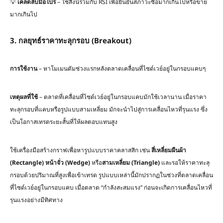
💡
เคล็ดลับมือโปร
– ใช้สิ่งนี้ร่วมกับ RSI เพื่อยืนยันสภาวะซื้อมากเกินไปหรือขาย
มากเกินไป
3. กลยุทธ์ราคาทะลุกรอบ (Breakout)
การใช้งาน
– หาโมเมนตัมช่วงแรกหลังตลาดเคลื่อนที่ไซด์เวย์อยู่ในกรอบแคบๆ
เหตุผลที่ใช้
– ตลาดที่เคลื่อนที่ไซด์เวย์อยู่ในกรอบแคบมักใช้เวลานาน เมื่อราคา
ทะลุกรอบที่แคบหรือรูปแบบสามเหลี่ยม มักจะนำไปสู่การเคลื่อนไหวที่รุนแรง ซึ่ง
เป็นโอกาสเทรดระยะสั้นที่ให้ผลตอบแทนสูง
ใช้เครื่องมือสร้างกราฟเพื่อหารูปแบบราคาคลาสสิก เช่น
สี่เหลี่ยมผืนผ้า
(Rectangle)
หน้าจั่ว
(Wedge)
หรือ
สามเหลี่ยม
(Triangle)
และรอให้ราคาทะลุ
กรอบด้วยปริมาณที่สูงเพื่อเข้าเทรด รูปแบบเหล่านี้มักปรากฏในช่วงที่ตลาดเคลื่อน
ที่ไซด์เวย์อยู่ในกรอบแคบ เมื่อตลาด “กำลังสะสมแรง” ก่อนจะเกิดการเคลื่อนไหวที่
รุนแรงอย่างมีทิศทาง