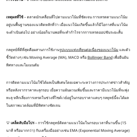
เหตุผลที่ใช้
– ตลาดมักเคลื่อนที่ไปตามแนวโน้มที่ชัดเจน การเทรดตามแนวโน้ม
อยู่บนพื้นฐานของแนวคิดหลักที่ว่า เมื่อแนวโน้มเกิดขึ้นแล้วก็มีโอกาสที่แนวโน้ม
จะดำเนินต่อไป อย่างน้อยก็นานพอที่จะทำกำไรจากการเทรดออปชันระยะสั้น
กลยุทธ์ที่ดีที่สุดคือผสานการใช้งาน
รูปแบบแท่งเทียนต่อเนื่องของแนวโน้ม
และตัว
ชี้วัดต่างๆ เช่น Moving Average (MA), MACD หรือ
Bollinger Band
เพื่อยืนยัน
ทิศทางและโมเมนตัม
การติดตามแนวโน้มใช้ได้ผลเป็นพิเศษโดยเฉพาะระหว่างการประกาศข่าวสำคัญ
หรือหลังจากราคาทะลุกรอบ เมื่อความผันผวนเพิ่มขึ้นและราคามีแนวโน้มที่จะพุ่ง
ทะลุ หลีกเลี่ยงการเทรดในช่วงที่ไซด์เวย์อยู่ในกรอบราคาแคบๆ กลยุทธ์นี้จะได้ผล
ในสภาพแวดล้อมที่มีทิศทางชัดเจน
💡
เคล็ดลับมือโปร
– การใช้กลยุทธ์ติดตามแนวโน้มในกรอบเวลาที่นานขึ้น (15
นาที หรือมากกว่า) กับเครื่องมืออย่างเช่น EMA (Exponential Moving Average)