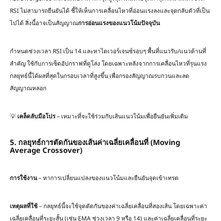
RSI ไม่สามารถยืนยันได้ ชี้ให้เห็นการเคลื่อนไหวที่อ่อนแรงลงและจุดกลับตัวที่เป็น
ไปได้ สิ่งนี้อาจเป็นสัญญาณ
การอ่อนแรงของแนวโน้มปัจจุบัน
กำหนดช่วงเวลา RSI เป็น 14 และหาไดเวอร์เจนซ์รอบๆ พื้นที่แนวรับ/แนวต้านที่
สำคัญ ใช้กับการเซ็ตอัปกราฟที่ดูโล่ง โดยเฉพาะหลังจากการเคลื่อนไหวที่รุนแรง
กลยุทธ์นี้ได้ผลที่สุดในกรอบเวลาที่สูงขึ้น เพื่อกรองสัญญาณรบกวนและลด
สัญญาณหลอก
💡
เคล็ดลับมือโปร
– เหมาะที่จะใช้ร่วมกับเส้นแนวโน้มเพื่อยืนยันเพิ่มเติม
5. กลยุทธ์การตัดกันของเส้นค่าเฉลี่ยเคลื่อนที่ (Moving
Average Crossover)
การใช้งาน
– หาการเปลี่ยนแปลงของแนวโน้มและยืนยันจุดเข้าเทรด
เหตุผลที่ใช้
– กลยุทธ์นี้จะใช้จุดตัดกันของค่าเฉลี่ยเคลื่อนที่สองเส้น โดยเฉพาะค่า
เฉลี่ยเคลื่อนที่ระยะสั้น (เช่น EMA ช่วงเวลา 9 หรือ 14) และค่าเฉลี่ยเคลื่อนที่ระยะ