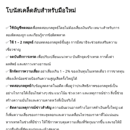
โบนัสเคล็ดลับสำหรับมือใหม่
✅
ใช้บัญชีทดลอง
เพื่อทดสอบกลยุทธ์โดยไม่ต้องเสี่ยงเงินจริง เหมาะสำหรับการ
ลองผิดลองถูก และเรียนรู้จากข้อผิดพลาด
✅
ใช้
1 – 2
กลยุทธ์
ก่อนทดลองกลยุทธ์ขั้นสูง การมีสมาธิจะช่วยส่งเสริมความ
เชี่ยวชาญ
✅
จดบันทึกการเทรด
เพื่อปรับเปลี่ยนแนวทาง บันทึกจุดเข้าเทรด การตั้งค่า
ผลลัพธ์ และสภาวะทางอารมณ์
✅
ฝึกจัดการความเสี่ยง
อย่าเสี่ยงเกิน 1 – 2% ของเงินทุนในเทรดเดียว การขาดทุน
เพียงเล็กน้อยช่วยป้องกันความสูญเสียครั้งใหญ่ได้
✅
ทดสอบกลยุทธ์
กับข้อมูลตลาดในอดีต เพื่อดูว่าประสิทธิภาพของกลยุทธ์เป็น
อย่างไรภายใต้เงื่อนไขต่างๆ เช่น แนวโน้ม ช่วงเวลา และเหตุการณ์ข่าว สิ่งนี้ช่วย
สร้างความมั่นใจและความคาดหวังที่เป็นจริงได้
✅
ติดตามเหตุการณ์ข่าวสำคัญ
ความผันผวนอาจสร้างโอกาสทำเงินครั้งใหญ่ แต่
ก็เพิ่มความเสี่ยงของการทะลุหลอกและความเคลื่อนไหวของราคาที่ไม่แน่นอน
หากเทรดในช่วงที่มีข่าว ให้ใช้การควบคุมความเสี่ยงที่รัดกุมมากขึ้น และรอให้มี
การยืนยันที่ชัดเจนก่อนจะเข้าสู่ตลาด