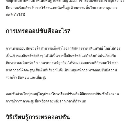
กลยุทธ์เหล่านี้ทำหน้าที่เป็นพื้นฐานที่สำคัญ เมื่อฝึกใช้กลยุทธ์จนเชี่ยวชาญแล้วก็จะ
มีความพร้อมสำหรับการใช้งานเทคนิคขั้นสูงด้วยความมั่นใจและควบคุมการ
ตัดสินใจได้ดี
การเทรดออปชันคืออะไร?
การเทรดออปชันช่วยให้สามารถเก็งกำไรจากทิศทางราคาสินทรัพย์ โดยไม่ต้อง
เป็นเจ้าของสินทรัพย์จริงๆ ไม่ได้เป็นการซื้อสินทรัพย์ แต่กำลังเดิมพันเกี่ยวกับ
ทิศทางของสินทรัพย์ หากคาดการณ์ถูกก็จะได้รับผลตอบแทนที่กำหนดไว้ หาก
คาดการณ์ผิดจะสูญเสียเงินที่เสี่ยง นั่นจึงเป็นเหตุผลที่การเทรดออปชันมีความ
รวดเร็ว ยืดหยุ่น และเสี่ยงสูง
ออปชันส่วนใหญ่จะอยู่ในรูปของ
ไบนารีออปชัน
หรือ
ดิจิตอลออปชัน
ซึ่งต้องคาด
การณ์ว่าราคาจะสูงขึ้นหรือลดลงหลังจากเวลาที่กำหนด
วิธีเรียนรู้การเทรดออปชัน