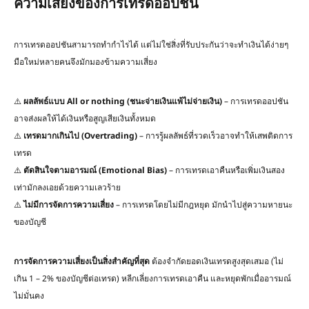
ความเสี่ยงของการเทรดออปชัน
การเทรดออปชันสามารถทำกำไรได้ แต่ไม่ใช่สิ่งที่รับประกันว่าจะทำเงินได้ง่ายๆ
มือใหม่หลายคนจึงมักมองข้ามความเสี่ยง
⚠️
ผลลัพธ์แบบ
All or nothing (
ชนะจ่ายเงินแพ้ไม่จ่ายเงิน
)
– การเทรดออปชัน
อาจส่งผลให้ได้เงินหรือสูญเสียเงินทั้งหมด
⚠️
เทรดมากเกินไป
(Overtrading)
– การรู้ผลลัพธ์ที่รวดเร็วอาจทำให้เสพติดการ
เทรด
⚠️
ตัดสินใจตามอารมณ์
(Emotional Bias)
– การเทรดเอาคืนหรือเพิ่มเงินสอง
เท่ามักลงเอยด้วยความเลวร้าย
⚠️
ไม่มีการจัดการความเสี่ยง
– การเทรดโดยไม่มีกฎหยุด มักนำไปสู่ความหายนะ
ของบัญชี
การจัดการความเสี่ยงเป็นสิ่งสำคัญที่สุด
ต้องจำกัดยอดเงินเทรดสูงสุดเสมอ (ไม่
เกิน 1 – 2% ของบัญชีต่อเทรด) หลีกเลี่ยงการเทรดเอาคืน และหยุดพักเมื่ออารมณ์
ไม่มั่นคง