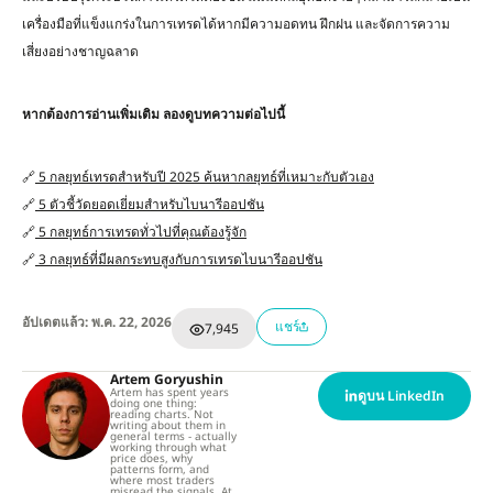
เครื่องมือที่แข็งแกร่งในการเทรดได้หากมีความอดทน ฝึกฝน และจัดการความ
เสี่ยงอย่างชาญฉลาด
หากต้องการอ่านเพิ่มเติม
ลองดูบทความต่อไปนี้
🔗
5 กลยุทธ์เทรดสำหรับปี 2025 ค้นหากลยุทธ์ที่เหมาะกับตัวเอง
🔗
5 ตัวชี้วัดยอดเยี่ยมสำหรับไบนารีออปชัน
🔗
5 กลยุทธ์การเทรดทั่วไปที่คุณต้องรู้จัก
🔗
3 กลยุทธ์ที่มีผลกระทบสูงกับการเทรดไบนารีออปชัน
อัปเดตแล้ว: พ.ค. 22, 2026
แชร์
7,945
Artem Goryushin
Artem has spent years
ดูบน LinkedIn
doing one thing:
reading charts. Not
writing about them in
general terms - actually
working through what
price does, why
patterns form, and
where most traders
misread the signals. At