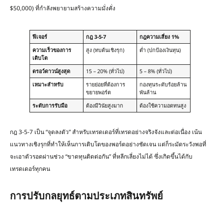
$50,000) ที่กำลังพยายามสร้างความมั่งคั่ง
ฟีเจอร์
กฎ
3-5-7
กฎความเสี่ยง
1%
ความเร็วของการ
สูง (ทบต้นเชิงรุก)
ต่ำ (ปกป้องเงินทุน)
เติบโต
ดรอว์ดาวน์สูงสุด
15 – 20% (ทั่วไป)
5 – 8% (ทั่วไป)
เหมาะสำหรับ
รายย่อยที่ต้องการ
กองทุนระดับร้อยล้าน
ขยายพอร์ต
พันล้าน
ระดับการรับมือ
ต้องมีวินัยสูงมาก
ต้องใช้ความอดทนสูง
กฎ 3-5-7 เป็น “จุดลงตัว” สำหรับเทรดเดอร์ที่เทรดอย่างจริงจังและต่อเนื่อง เน้น
แนวทางเชิงรุกที่ทำให้เห็นการเติบโตของพอร์ตอย่างชัดเจน แต่ก็ระมัดระวังพอที่
จะเอาตัวรอดผ่านช่วง “ขาดทุนติดต่อกัน” ที่หลีกเลี่ยงไม่ได้ ซึ่งเกิดขึ้นได้กับ
เทรดเดอร์ทุกคน
การปรับกลยุทธ์ตามประเภทสินทรัพย์