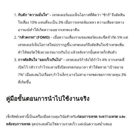
กับดัก
“
ความมั่นใจ
“
– เทรดเดอร์มองเห็นโอกาสที่คิดว่า “ชัวร์” จึงตัดสิน
ใจเสี่ยง 10% แทนที่จะเป็น 3% เมื่อการเทรดล้มเหลว ความเสียหายทาง
อารมณ์ทำให้เกิดความอยากเทรดเอาคืน
“
กลัวตกรถ
” (FOMO)
– เมื่อความเสี่ยงรวมของพอร์ตแตะขีดจำกัด 5% แต่
เทรดเดอร์เห็นโอกาสใหม่ปรากฏขึ้น เทรดเดอร์จึงตัดสินใจเข้าเทรดเพิ่ม
ทำให้พอร์ตใช้เลเวอเรจมากเกินไป แล้วหลังจากนั้นตลาดก็กลับตัว
การตัดสินใจ
“
ออกเร็วเกินไป
“
– เทรดเดอร์กำลังได้กำไร 4% จากเทรดที่
เปิดไว้ กลัวว่ากำไรจะหายจึงปิดเทรดก่อนเวลา ทำให้พลาด “เป้าหมาย
7%” เมื่อสะสมไปเรื่อยๆ กำไรเล็กๆ อาจไม่สามารถชดเชยการขาดทุน 3%
ที่เกิดขึ้น
คู่มือขั้นตอนการนำไปใช้งานจริง
เช็กลิสต์เหล่านี้เป็นเครื่องมือควบคุมวินัยสำหรับ
ก่อนการเทรด
ระหว่างเทรด
และ
หลังจบการเทรด
จุดประสงค์ไม่ใช่ความรวดเร็ว แต่เน้นความสม่ำเสมอ