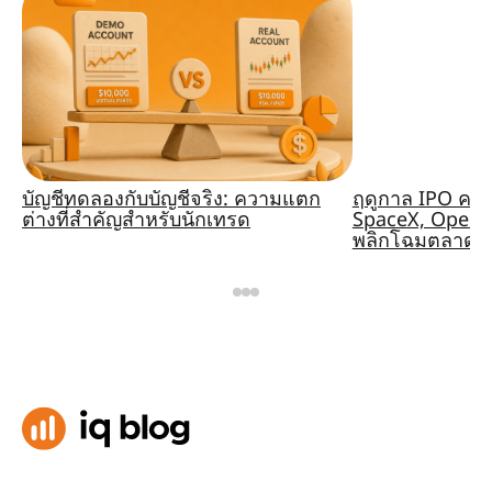
บัญชีทดลองกับบัญชีจริง: ความแตก
ฤดูกาล IPO ครั
ต่างที่สำคัญสำหรับนักเทรด
SpaceX, OpenA
พลิกโฉมตลาดหร