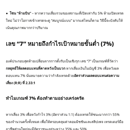
●
โซน
“
ห้ามบิน
”
– หากความเสี่ยงรวมของสถานะที่เปิดเท่ากับ 5% ห้ามเปิดเทรด
ใหม่ ไม่ว่าโอกาสเข้าเทรดจะดู “สมบูรณ์แบบ” มากแค่ไหนก็ตาม วิธีนี้จะบังคับให้
เน้นคุณภาพมากกว่าปริมาณ
เลข “7” หมายถึงกำไรเป้าหมายขั้นต่ำ (7%)
องค์ประกอบสุดท้ายเปลี่ยนจากการตั้งรับเป็นเชิงรุก เลข “7” เป็นเกณฑ์ที่วัดว่า
กลยุทธ์ให้ผลตอบแทนที่คาดหวังเป็นบวก
หากเสี่ยงเงินในบัญชี 3% เพื่อหวังผล
ตอบแทน 7% นั่นหมายความว่ากำลังเทรดด้วย
อัตราส่วนผลตอบแทนต่อความ
เสี่ยง
(R:R)
ที่
2.33:1
ทำไมเกณฑ์
7%
ต้องทำตามอย่างเคร่งครัด
หากเสี่ยง 3% เพื่อหวังกำไร 3% (อัตราส่วน 1:1) ต้องเทรดให้ชนะมากกว่า 55%
ของจำนวนครั้งทั้งหมด เพื่อให้ครอบคลุมค่าคอมมิชชันและสลิปเพจ เทรดเดอร์มือ
อาชีพส่วนใหญ่จะมีอัตราชนะอยู่ระหว่าง 35% และ 50%