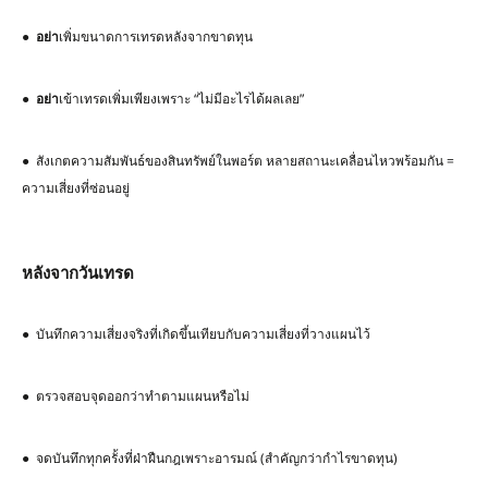
●
อย่า
เพิ่มขนาดการเทรดหลังจากขาดทุน
●
อย่า
เข้าเทรดเพิ่มเพียงเพราะ “ไม่มีอะไรได้ผลเลย”
● สังเกตความสัมพันธ์ของสินทรัพย์ในพอร์ต หลายสถานะเคลื่อนไหวพร้อมกัน =
ความเสี่ยงที่ซ่อนอยู่
หลังจากวันเทรด
● บันทึกความเสี่ยงจริงที่เกิดขึ้นเทียบกับความเสี่ยงที่วางแผนไว้
● ตรวจสอบจุดออกว่าทำตามแผนหรือไม่
● จดบันทึกทุกครั้งที่ฝ่าฝืนกฎเพราะอารมณ์ (สำคัญกว่ากำไรขาดทุน)