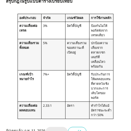
สรุปกฎในรูปแบบตารางเปรียบเทียบ
องค์ประกอบ
จำกัด
เกณฑ์วัดผล
การใช้งานหลัก
ความเสี่ยงต่อ
3%
อิควิตี้บัญชี
ป้องกันไม่ให้
เทรด
พอร์ตพังจาก
เทรดเดียว
ความเสี่ยงรวม
5%
ความเสี่ยงรวม
ปกป้องความ
ทั้งหมด
ของสถานะที่
เสี่ยงจาก
เปิดอยู่
ตลาด/เซก
เตอร์ที่
เคลื่อนไหว
พร้อมกัน
เกณฑ์เป้า
7%+
อิควิตี้บัญชี
รับประกันการ
หมายกำไร
ให้ผลตอบแทน
ที่คาดหวังเชิง
บวกและการ
เติบโตของ
พอร์ต
ความเสี่ยงต่อ
2.33:1
อัตรา
ทำกำไรได้แม้
ผลตอบแทน
อัตราชนะจะต่ำ
กว่า 50%
อัปเดตแล้ว: ก.พ. 11, 2026