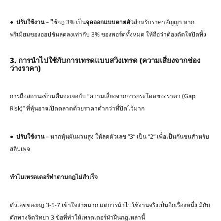
●
ปรับใช้งาน
– ใช้กฎ 3% เป็น
จุดออกแบบตายตัว
สำหรับราคาสัญญา หาก
พรีเมียมของออปชันลดลงเท่ากับ 3% ของพอร์ตทั้งหมด ให้ถือว่าต้องตัดใจปิดทิ้ง
3.
การนำไปใช้กับการเทรดแบบสวิงเทรด
(
ความเสี่ยงจากช่อง
ว่างราคา
)
การถือสถานะข้ามคืนจะเจอกับ “ความเสี่ยงจากการกระโดดของราคา (Gap
Risk)” ที่หุ้นอาจเปิดตลาดด้วยราคาต่ำกว่าที่ปิดไว้มาก
●
ปรับใช้งาน
– หากหุ้นผันผวนสูง ให้ลดตัวเลข “3” เป็น “2” เพื่อเป็นกันชนสำหรับ
สลิปเพจ
ทำไมเทรดเดอร์ทำตามกฎไม่สำเร็จ
ตัวเลขของกฎ 3-5-7 เข้าใจง่ายมาก แต่การนำไปใช้งานจริงเป็นอีกเรื่องหนึ่ง มีกับ
ดักทางจิตวิทยา 3 ข้อที่ทำให้เทรดเดอร์ฝ่าฝืนกฎเหล่านี้