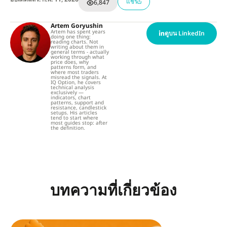
แชร์
6,847
Artem Goryushin
Artem has spent years
ดูบน LinkedIn
doing one thing:
reading charts. Not
writing about them in
general terms - actually
working through what
price does, why
patterns form, and
where most traders
misread the signals. At
IQ Option, he covers
technical analysis
exclusively —
indicators, chart
patterns, support and
resistance, candlestick
setups. His articles
tend to start where
most guides stop: after
the definition.
บทความที่เกี่ยวข้อง