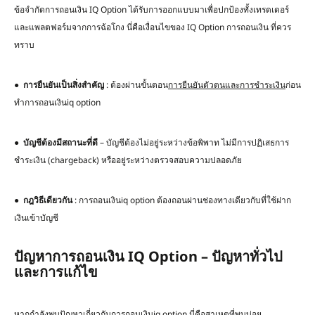
ข้อจำกัดการถอนเงิน IQ Option ได้รับการออกแบบมาเพื่อปกป้องทั้งเทรดเดอร์
และแพลตฟอร์มจากการฉ้อโกง นี่คือเงื่อนไขของ IQ Option การถอนเงิน ที่ควร
ทราบ
●
การยืนยันเป็นสิ่งสำคัญ
: ต้องผ่านขั้นตอน
การยืนยันตัวตนและการชำระเงิน
ก่อน
ทำการถอนเงินiq option
●
บัญชีต้องมีสถานะที่ดี
– บัญชีต้องไม่อยู่ระหว่างข้อพิพาท ไม่มีการปฏิเสธการ
ชำระเงิน (chargeback) หรืออยู่ระหว่างตรวจสอบความปลอดภัย
●
กฎวิธีเดียวกัน
: การถอนเงินiq option ต้องถอนผ่านช่องทางเดียวกับที่ใช้ฝาก
เงินเข้าบัญชี
ปัญหาการถอนเงิน IQ Option – ปัญหาทั่วไป
และการแก้ไข
หากกำลังพบปัญหาเกี่ยวกับการถอนเงินiq option นี่คือสาเหตุที่พบบ่อย