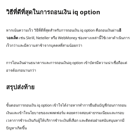
วิธีที่ดีที่สุดในการถอนเงิน iq option
หากเน้นความเร็ว วิธีที่ดีที่สุดสำหรับการถอนเงิน iq option คือถอนเงินผ่าน
อี
วอลเล็ต
เช่น Skrill, Neteller หรือ WebMoney ช่องทางเหล่านี้ใช้เวลาดำเนินการ
เร็วกว่าและมีความล่าช้าจากบุคคลที่สามน้อยกว่า
การโอนเงินผ่านธนาคารและการถอนเงินiq option เข้าบัตรมีความน่าเชื่อถือแต่
อาจต้องรอนานกว่า
สรุปส่งท้าย
ขั้นตอนการถอนเงิน iq option เข้าใจได้ง่ายหากทำการยืนยันบัญชีก่อนการถอน
เงินและเข้าใจนโยบายของแพลตฟอร์ม คอยตรวจสอบค่าธรรมเนียมและกรอบ
เวลาการชำระเงินกับผู้ให้บริการชำระเงินที่เลือก และติดต่อฝ่ายสนับสนุนหากมี
ปัญหาเกิดขึ้น