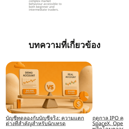
complex market
behaviour accessible to
both beginner and
intermediate traders.
บทความที่เกี่ยวข้อง
บัญชีทดลองกับบัญชีจริง: ความแตก
ฤดูกาล IPO ครั
ต่างที่สำคัญสำหรับนักเทรด
SpaceX, OpenA
พลิกโฉมตลาดหร