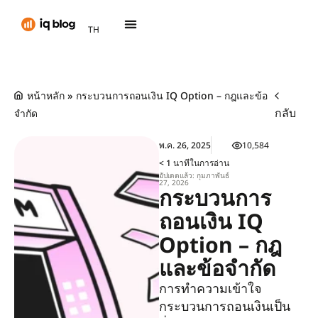
PT
TH
AR
หน้าหลัก
»
กระบวนการถอนเงิน IQ Option – กฎและข้อ
กลับ
จำกัด
พ.ค. 26, 2025
10,584
< 1 นาทีในการอ่าน
อัปเดตแล้ว: กุมภาพันธ์
27, 2026
กระบวนการ
ถอนเงิน IQ
Option – กฎ
และข้อจำกัด
การทำความเข้าใจ
กระบวนการถอนเงินเป็น