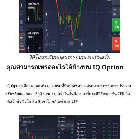
วิดีโอบทเรียนสอนเทรดบนแพลตฟอร์ม
คุณสามารถเทรดอะไรได้บ้างบน IQ Option
IQ Option คือแพลตฟอร์มการเทรดที่มีตราสารการเทรดมากหมายหลายประเภท
(สินทรัพย์มากกว่า 300 รายการ) หนึ่งในนั้นคือไบนารี่และดิจิทัลออปชั่น CFD ใน
ฟอเร็กซ์ คริปโต หุ้น สินค้าโภคภัณฑ์ และ ETF