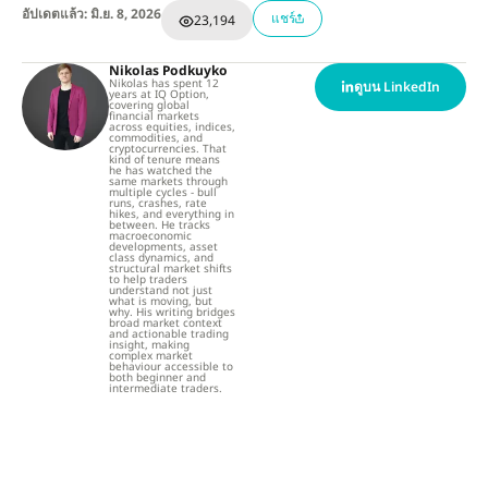
อัปเดตแล้ว: มิ.ย. 8, 2026
แชร์
23,194
Nikolas Podkuyko
Nikolas has spent 12
ดูบน LinkedIn
years at IQ Option,
covering global
financial markets
across equities, indices,
commodities, and
cryptocurrencies. That
kind of tenure means
he has watched the
same markets through
multiple cycles - bull
runs, crashes, rate
hikes, and everything in
between. He tracks
macroeconomic
developments, asset
class dynamics, and
structural market shifts
to help traders
understand not just
what is moving, but
why. His writing bridges
broad market context
and actionable trading
insight, making
complex market
behaviour accessible to
both beginner and
intermediate traders.