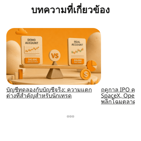
บทความที่เกี่ยวข้อง
บัญชีทดลองกับบัญชีจริง: ความแตก
ฤดูกาล IPO ครั
ต่างที่สำคัญสำหรับนักเทรด
SpaceX, OpenA
พลิกโฉมตลาดหร