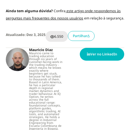
Ainda tem alguma dúvida?
Confira
este artigo onde respondemos às
perguntas mais frequentes dos nossos usuários
em relação à segurança.
Atualizado: Dez 3, 2025
Partilhar
6.550
Mauricio Diaz
Mauricio came to
Ver no LinkedIn
trading education
through six years of
customer-facing work in
the trading industry -
which means he knows
exactly where
beginners get stuck,
because he has talked
to thousands of them.
Based in Latin America,
he has a particular
depth in regional
market dynamics and
trader behaviour. At IQ
Option, he writes
across the full
educational range:
foundational concepts,
platform guides,
algorithmic trading, AI
tools, and automated
strategies. He holds a
degree in Industrial
Engineering from
Escuela Colombiana de
Ingeniería in Bogotá.