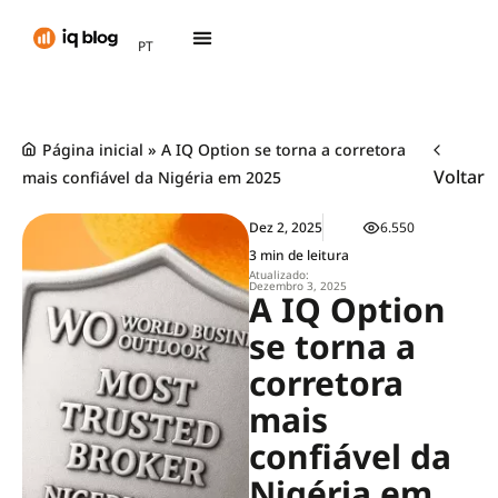
AR
PT
TH
Página inicial
»
A IQ Option se torna a corretora
Voltar
mais confiável da Nigéria em 2025
Dez 2, 2025
6.550
3 min de leitura
Atualizado:
Dezembro 3, 2025
A IQ Option
se torna a
corretora
mais
confiável da
Nigéria em