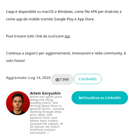
L’app è disponibile su macOS e Windows, come file APK per Android, e
come app da mobile tramite Google Play e App Store.
Puoi trovare tutti i link da scaricare
qui
.
Continua a seguirci per aggiornamenti, innovazioni e nella community, è
solo l’inizio!
Aggiornato: Lug 14, 2025
Condividi
7.949
Artem Goryushin
Artem has spent years
Visualizza su LinkedIn
doing one thing:
reading charts. Not
writing about them in
general terms - actually
working through what
price does, why
patterns form, and
where most traders
misread the signals. At
IQ Option, he covers
technical analysis
exclusively —