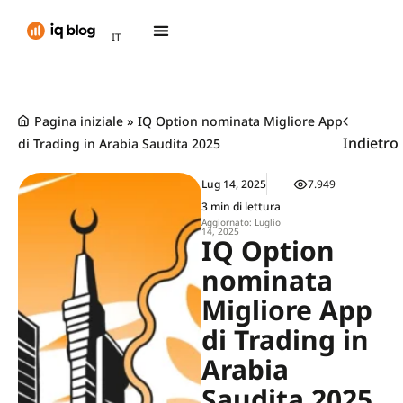
AR
IT
TH
Pagina iniziale
»
IQ Option nominata Migliore App
Indietro
di Trading in Arabia Saudita 2025
Lug 14, 2025
7.949
3 min di lettura
Aggiornato: Luglio
14, 2025
IQ Option
nominata
Migliore App
di Trading in
Arabia
Saudita 2025