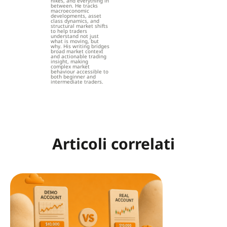
hikes, and everything in
between. He tracks
macroeconomic
developments, asset
class dynamics, and
structural market shifts
to help traders
understand not just
what is moving, but
why. His writing bridges
broad market context
and actionable trading
insight, making
complex market
behaviour accessible to
both beginner and
intermediate traders.
Articoli correlati