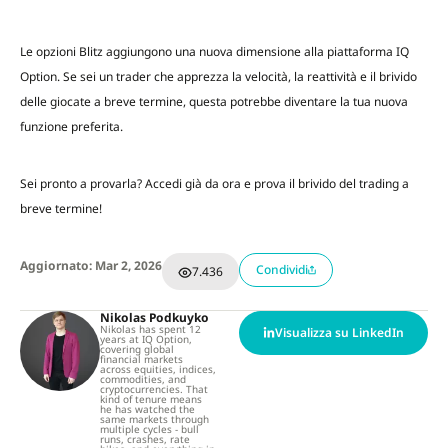
Le opzioni Blitz aggiungono una nuova dimensione alla piattaforma IQ
Option. Se sei un trader che apprezza la velocità, la reattività e il brivido
delle giocate a breve termine, questa potrebbe diventare la tua nuova
funzione preferita.
Sei pronto a provarla? Accedi già da ora e prova il brivido del trading a
breve termine!
Aggiornato: Mar 2, 2026
Condividi
7.436
Nikolas Podkuyko
Nikolas has spent 12
Visualizza su LinkedIn
years at IQ Option,
covering global
financial markets
across equities, indices,
commodities, and
cryptocurrencies. That
kind of tenure means
he has watched the
same markets through
multiple cycles - bull
runs, crashes, rate