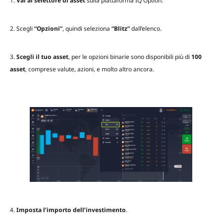
1.
Vai al selettore di asset
sulla piattaforma IQ Option.
2. Scegli
“Opzioni”
, quindi seleziona
“Blitz”
dall’elenco.
3.
Scegli il tuo asset
, per le opzioni binarie sono disponibili più di
100
asset
, comprese valute, azioni, e molto altro ancora.
4.
Imposta l’importo dell’investimento
.