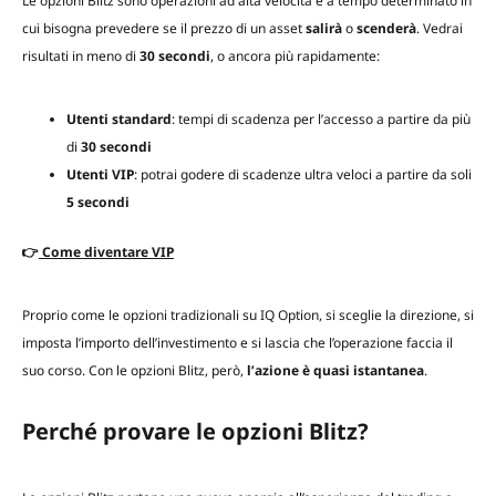
Le opzioni Blitz sono operazioni ad alta velocità e a tempo determinato in
cui bisogna prevedere se il prezzo di un asset
salirà
o
scenderà
. Vedrai
risultati in meno di
30 secondi
, o ancora più rapidamente:
Utenti standard
: tempi di scadenza per l’accesso a partire da più
di
30 secondi
Utenti VIP
: potrai godere di scadenze ultra veloci a partire da soli
5 secondi
👉
Come diventare VIP
Proprio come le opzioni tradizionali su IQ Option, si sceglie la direzione, si
imposta l’importo dell’investimento e si lascia che l’operazione faccia il
suo corso. Con le opzioni Blitz, però,
l’azione è quasi istantanea
.
Perché provare le opzioni Blitz?