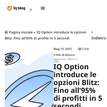
AR
IT
TH
Pagina iniziale
»
IQ Option introduce le opzioni
Indietro
Blitz: Fino all’95% di profitti in 5 secondi
Mag 19, 2025
7.436
3 min di lettura
Aggiornato: Marzo 2,
2026
IQ Option
introduce le
opzioni Blitz:
Fino all’95%
di profitti in 5
secondi