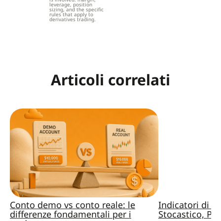
leverage, position
sizing, and the specific
rules that apply to
derivatives trading.
Articoli correlati
Conto demo vs conto reale: le
Indicatori di 
differenze fondamentali per i
Stocastico, Pa