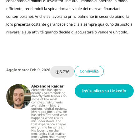
consentono a milioni di investitori in tutto il mondo di operare in modo
efficiente, rendendoli la spina dorsale vitale dei mercati finanziari
contemporanei. Anche se lavorano principalmente in secondo piano, la
loro presenza costante garantisce che ci sia sempre qualcuno disposto a
rilevare la sua attività quando decide di acquistare o vendere un titolo.
Aggiornato: Feb 9, 2026
Condividi
5.736
Alexandre Raider
Alexandre has spent
Visualizza su LinkedIn
nearly 7 years working
directly with traders on
some of the most
complex instruments
available — binary
options, digital options,
leveraged positions. He
has seen firsthand what
happens when risk is
misunderstood, and
that experience shapes
everything he writes.
His focus is on the
mechanics that matter
most when real money
is involved: margin,