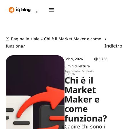
AR
IT
TH
Pagina iniziale
»
Chi è il Market Maker e come
Indietro
funziona?
Feb 9, 2026
5.736
8 min di lettura
Aggiornato: Febbraio
9, 2026
Chi è il
Market
Maker e
come
funziona?
Capire chi sono i