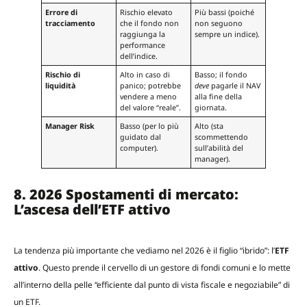
Errore di
Rischio elevato
Più bassi (poiché
tracciamento
che il fondo non
non seguono
raggiunga la
sempre un indice).
performance
dell’indice.
Rischio di
Alto in caso di
Basso; il fondo
liquidità
panico; potrebbe
deve
pagarle il NAV
vendere a meno
alla fine della
del valore “reale”.
giornata.
Manager Risk
Basso (per lo più
Alto (sta
guidato dal
scommettendo
computer).
sull’abilità del
manager).
8. 2026 Spostamenti di mercato:
L’ascesa dell’ETF attivo
La tendenza più importante che vediamo nel 2026 è il figlio “ibrido”: l’
ETF
attivo
. Questo prende il cervello di un gestore di fondi comuni e lo mette
all’interno della pelle “efficiente dal punto di vista fiscale e negoziabile” di
un ETF.