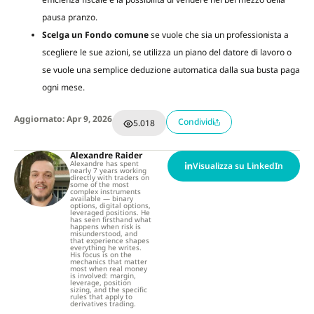
pausa pranzo.
Scelga un Fondo comune
se vuole che sia un professionista a
scegliere le sue azioni, se utilizza un piano del datore di lavoro o
se vuole una semplice deduzione automatica dalla sua busta paga
ogni mese.
Aggiornato: Apr 9, 2026
Condividi
5.018
Alexandre Raider
Alexandre has spent
Visualizza su LinkedIn
nearly 7 years working
directly with traders on
some of the most
complex instruments
available — binary
options, digital options,
leveraged positions. He
has seen firsthand what
happens when risk is
misunderstood, and
that experience shapes
everything he writes.
His focus is on the
mechanics that matter
most when real money
is involved: margin,
leverage, position
sizing, and the specific
rules that apply to
derivatives trading.