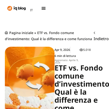
AR
IT
TH
Pagina iniziale
»
ETF vs. Fondo comune
Indietro
d’investimento: Qual è la differenza e come funziona
Apr 9, 2026
5.018
6 min di lettura
Aggiornato: Aprile 9,
2026
ETF vs. Fondo
comune
d’investimento
Qual è la
differenza e
come