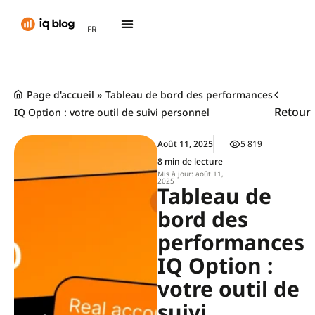
AR
FR
TH
Page d'accueil
»
Tableau de bord des performances
Retour
IQ Option : votre outil de suivi personnel
Août 11, 2025
5 819
8 min de lecture
Mis à jour: août 11,
2025
Tableau de
bord des
performances
IQ Option :
votre outil de
suivi