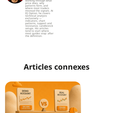
working through what
price does, why
patterns form, and
where most traders
misread the signals. At
IQ Option, he covers
technical analysis
exclusively —
indicators, chart
patterns, support and
resistance, candlestick
setups. His articles
tend to start where
most guides stop: after
the definition.
Articles connexes