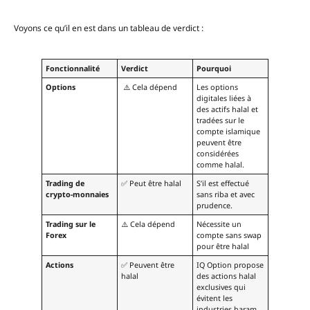
Voyons ce qu’il en est dans un tableau de verdict :
Fonctionnalité
Verdict
Pourquoi
Options
⚠️ Cela dépend
Les options
digitales liées à
des actifs halal et
tradées sur le
compte islamique
peuvent être
considérées
comme halal.
Trading de
✅ Peut être halal
S’il est effectué
crypto-monnaies
sans riba et avec
prudence.
Trading sur le
⚠️ Cela dépend
Nécessite un
Forex
compte sans swap
pour être halal
Actions
✅ Peuvent être
IQ Option propose
halal
des actions halal
exclusives qui
évitent les
industries haram.