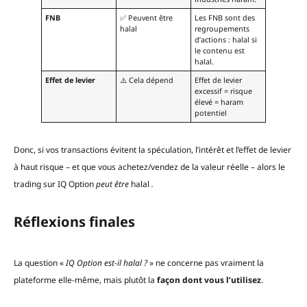
FNB
✅ Peuvent être
Les FNB sont des
halal
regroupements
d’actions : halal si
le contenu est
halal.
Effet de levier
⚠️ Cela dépend
Effet de levier
excessif = risque
élevé = haram
potentiel
Donc, si vos transactions évitent la spéculation, l’intérêt et l’effet de levier
à haut risque – et que vous achetez/vendez de la valeur réelle – alors le
trading sur IQ Option
peut être
halal
.
Réflexions finales
La question «
IQ Option est-il halal ?
» ne concerne pas vraiment la
plateforme elle-même, mais plutôt la
façon dont vous l’utilisez
.