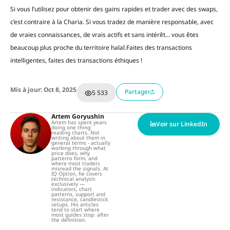
Si vous l’utilisez pour obtenir des gains rapides et trader avec des swaps,
c’est contraire à la Charia. Si vous tradez de manière responsable, avec
de vraies connaissances, de vrais actifs et sans intérêt… vous êtes
beaucoup plus proche du territoire halal.Faites des transactions
intelligentes, faites des transactions éthiques !
Mis à jour: Oct 8, 2025
Partager
5 533
Artem Goryushin
Artem has spent years
Voir sur LinkedIn
doing one thing:
reading charts. Not
writing about them in
general terms - actually
working through what
price does, why
patterns form, and
where most traders
misread the signals. At
IQ Option, he covers
technical analysis
exclusively —
indicators, chart
patterns, support and
resistance, candlestick
setups. His articles
tend to start where
most guides stop: after
the definition.