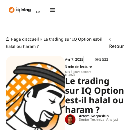
AR
FR
TH
Page d'accueil
»
Le trading sur IQ Option est-il
Retour
halal ou haram ?
Avr 7, 2025
5 533
3 min de lecture
Mis à jour: octobre
8, 2025
Le trading
sur IQ Option
est-il halal ou
haram ?
Artem Goryushin
Senior Technical Analyst