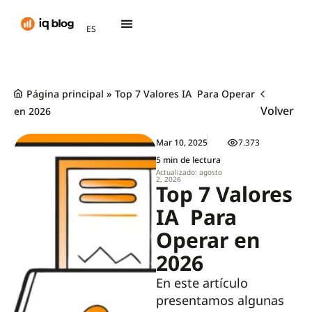
AR
ES
TH
Página principal
»
Top 7 Valores IA Para Operar
Volver
en 2026
Mar 10, 2025
7.373
5 min de lectura
Actualizado: agosto
2, 2026
Top 7 Valores
IA Para
Operar en
2026
En este artículo
presentamos algunas