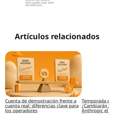
tend to start where
most guides stop: after
the definition.
Artículos relacionados
Cuenta de demostración frente a
Temporada de 
cuenta real: diferencias clave para
¿Cambiarán Sp
los operadores
Anthropic el M