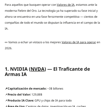
Para aquellos que busquen operar con
Valores de IA
, estamos ante la
moderna Fiebre del Oro. La tecnología ya ha superado su fase inicial y
ahora se encuentra en una fase ferozmente competitiva — cientos de
compañías de todo el mundo se disputan la influencia en el campo de la
IA.
👀 Vamos a echar un vistazo a los mejores
Valores de IA para operar
en
2026.
1. NVIDIA (
NVDA
) — El Traficante de
Armas IA
📌Capitalización de mercado:
~3$ billones
📌
Precio del Valor:
129,88$
📌
Producto IA Clave:
GPU y chips de IA para todo
📌
Área de Uso:
Centros de datos, investigación en IA, coches