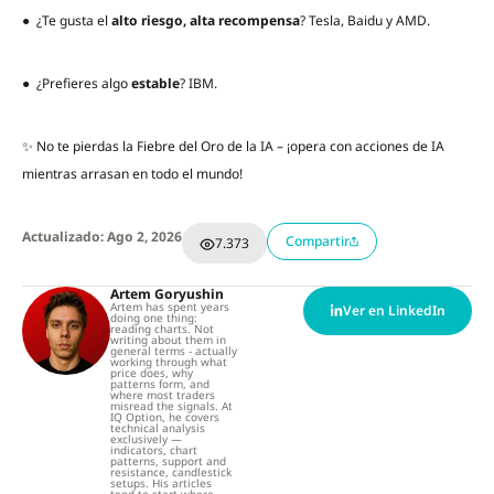
● ¿Te gusta el
alto riesgo, alta recompensa
? Tesla, Baidu y AMD.
● ¿Prefieres algo
estable
? IBM.
✨ No te pierdas la Fiebre del Oro de la IA – ¡opera con acciones de IA
mientras arrasan en todo el mundo!
Actualizado: Ago 2, 2026
Compartir
7.373
Artem Goryushin
Artem has spent years
Ver en LinkedIn
doing one thing:
reading charts. Not
writing about them in
general terms - actually
working through what
price does, why
patterns form, and
where most traders
misread the signals. At
IQ Option, he covers
technical analysis
exclusively —
indicators, chart
patterns, support and
resistance, candlestick
setups. His articles