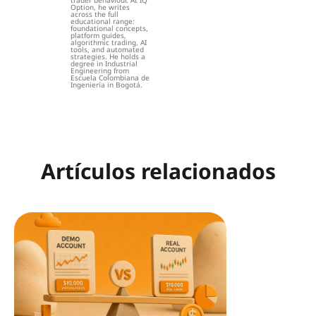
Option, he writes
across the full
educational range:
foundational concepts,
platform guides,
algorithmic trading, AI
tools, and automated
strategies. He holds a
degree in Industrial
Engineering from
Escuela Colombiana de
Ingeniería in Bogotá.
Artículos relacionados