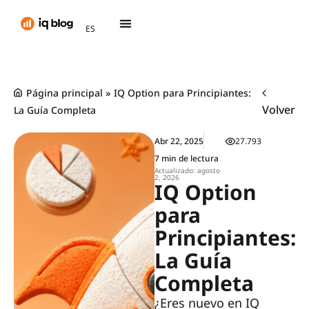
AR
ES
TH
Página principal
»
IQ Option para Principiantes:
Volver
La Guía Completa
Abr 22, 2025
27.793
7 min de lectura
Actualizado: agosto
2, 2026
IQ Option
para
Principiantes:
La Guía
Completa
¿Eres nuevo en IQ