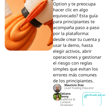
Option y te preocupa
hacer clic en algo
equivocado? Esta guía
para principiantes te
acompaña paso a paso
por la plataforma:
desde crear tu cuenta y
usar la demo, hasta
elegir activos, abrir
operaciones y gestionar
el riesgo con reglas
simples que evitan los
errores más comunes
de los principiantes.
Mauricio Diaz
Lead Trading Educator
Tatiana
Verificado por un
Tenny
Audience &
Content
Strategist