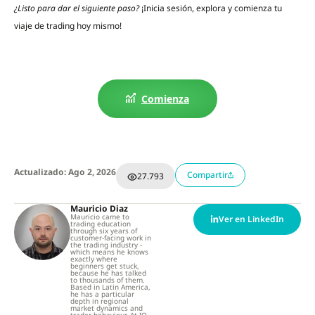
¿Listo para dar el siguiente paso?
¡Inicia sesión, explora y comienza tu
viaje de trading hoy mismo!
Comienza
Actualizado: Ago 2, 2026
Compartir
27.793
Mauricio Diaz
Mauricio came to
Ver en LinkedIn
trading education
through six years of
customer-facing work in
the trading industry -
which means he knows
exactly where
beginners get stuck,
because he has talked
to thousands of them.
Based in Latin America,
he has a particular
depth in regional
market dynamics and
trader behaviour. At IQ