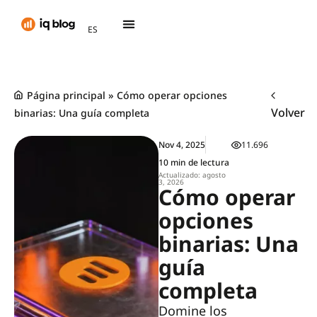
AR
ES
TH
Página principal
»
Cómo operar opciones
Volver
binarias: Una guía completa
Nov 4, 2025
11.696
10 min de lectura
Actualizado: agosto
3, 2026
Cómo operar
opciones
binarias: Una
guía
completa
Domine los