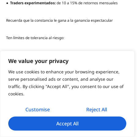
●
Traders experimentados:
de 10 a 15% de retornos mensuales
Recuerda que la constancia le gana a la ganancia espectacular
Ten límites de tolerancia al riesgo:
●
Límite de pérdidas diarias:
10% de la cuenta
We value your privacy
We use cookies to enhance your browsing experience,
●
Límite de pérdidas semanales:
20% de la cuenta
serve personalised ads or content, and analyse our
traffic. By clicking "Accept All", you consent to our use of
Obligarse a un descanso después de 5 pérdidas consecutivas
cookies.
Tener un marco estratégico
Customise
Reject All
Accept All
Análisis de mercado diario