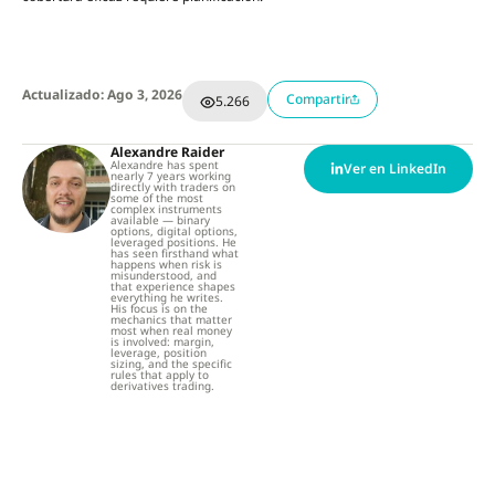
Actualizado: Ago 3, 2026
Compartir
5.266
Alexandre Raider
Alexandre has spent
Ver en LinkedIn
nearly 7 years working
directly with traders on
some of the most
complex instruments
available — binary
options, digital options,
leveraged positions. He
has seen firsthand what
happens when risk is
misunderstood, and
that experience shapes
everything he writes.
His focus is on the
mechanics that matter
most when real money
is involved: margin,
leverage, position
sizing, and the specific
rules that apply to
derivatives trading.