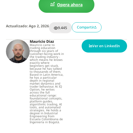
Opera ahora
Actualizado: Ago 2, 2026
Compartir
9.445
Mauricio Diaz
Mauricio came to
Ver en LinkedIn
trading education
through six years of
customer-facing work in
the trading industry -
which means he knows
exactly where
beginners get stuck,
because he has talked
to thousands of them.
Based in Latin America,
he has a particular
depth in regional
market dynamics and
trader behaviour. At IQ
Option, he writes
across the full
educational range:
foundational concepts,
platform guides,
algorithmic trading, AI
tools, and automated
strategies. He holds a
degree in Industrial
Engineering from
Escuela Colombiana de
Ingeniería in Bogotá.