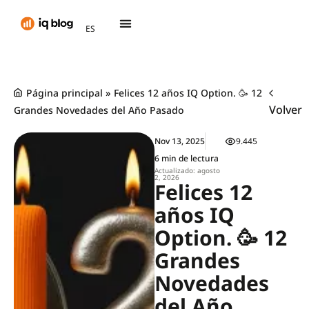
AR
ES
TH
Página principal
»
Felices 12 años IQ Option. 🥳 12
Volver
Grandes Novedades del Año Pasado
Nov 13, 2025
9.445
6 min de lectura
Actualizado: agosto
2, 2026
Felices 12
años IQ
Option. 🥳 12
Grandes
Novedades
del Año