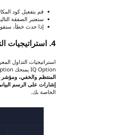
قم بتفعيل كود المكافأة ption
ستعتبر الصفقة التالي
إذا حدث خطأ، ستقوم IQ Option برد مبلغ المكافأة إلى ر
4. استراتيجيات التداول
استراتيجيات التداول المعر
IQ Option يمنحك IQ Option استراتيجيات قائمة على المؤشرات الآلية واستراتيجيات قائمة على أنماط الرسم البياني مثل
المنتظم والخفي، ومؤشر ا
إشارات على الرسم البيان
الخاصة بك.