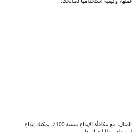
مع الرمز الترويجي للإيداع في IQ Option، يحصل إيداعك على دفعة فورية. على سبيل المثال، مع مكافأة الإيداع بنسبة 100٪، يمكنك إيداع