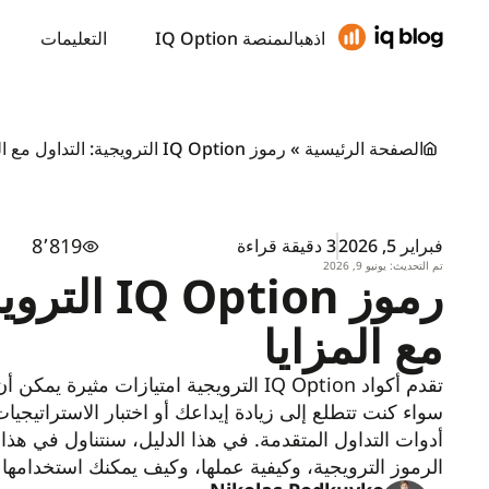
اذهبالىمنصة IQ Option
التعليمات
الصفحة الرئيسية
»
رموز IQ Option الترويجية: التداول مع المزايا
8٬819
فبراير 5, 2026
3 دقيقة قراءة
تم التحديث: يونيو 9, 2026
رموز  Option
مع المزايا
تقدم أكواد IQ Option الترويجية امتيازات مثي
سواء كنت تتطلع إلى زيادة إيداعك أو اختبار الاستراتيجي
أدوات التداول المتقدمة. في هذا الدليل، سنتناول في هذا ا
الرموز الترويجية، وكيفية عملها، وكيف يمكنك استخدامها