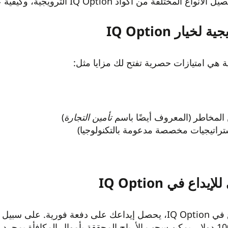
اد IQ Option الترويجية، وكيفية عملها، وكيفية استخدامها لصالحك.
خيار IQ Option
 المخاطر (المعروف أيضًا باسم
تأمين التجارة
)
تراتيجيات مخصصة مدعومة بالتكنولوجيا)