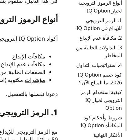
في هذا الدليل، سنقوم بتفصيل الأنواع المختلفة من أكو
أنواع الرموز الترويجية
لخيار IQ Option
أنواع الرموز الترويجية ل
1. الرمز الترويجي
للإيداع في IQ Option
2. مكافأة عدم الإيداع
أكواد IQ Option الترويجية هي امتيازات حصرية تفتح لك مزايا مثل:
3. التداولات الخالية من
المخاطر
مكافآت الإيداع
مكافآت عدم الإيداع
4. استراتيجيات التداول
الصفقات الخالية من
كود خصم IQ Option
مؤشرات
مكتوبة (اس
2026: ما المتاح الآن؟
كيفية استخدام الرمز
دعونا نفصلها بالتفصيل.
الترويجي لخيار IQ
Option
1. الرمز الترويجي للإيداع في IQ Option
شروط وأحكام كود
المكافأة IQ Option
الأفكار النهائية
50 دولارًا والتداول بمبلغ 100 دولار. يمكن سحب الأرباح المحققة بأموال المكافأة بمجرد استيفاء متطلبات الرهان.