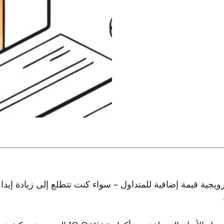
 أكواد IQ Option الترويجية قيمة إضافية للمتداول – سواء كنت تتطلع إلى ز