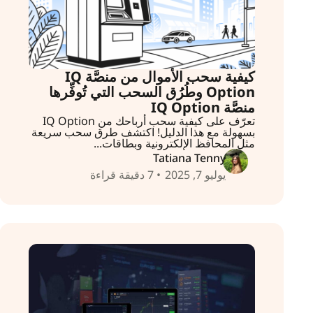
كيفية سحب الأموال من منصَّة IQ
Option وطُرُق السحب التي تُوفِّرها
منصَّة IQ Option
تعرّف على كيفية سحب أرباحك من IQ Option
بسهولة مع هذا الدليل! اكتشف طرق سحب سريعة
مثل المحافظ الإلكترونية وبطاقات...
Tatiana Tenny
يوليو 7, 2025
• 7 دقيقة قراءة