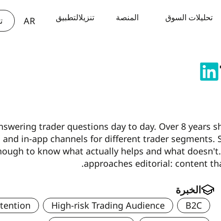
PT
تحليلات السوق
المنصة
تنزيلالتطبيق
AR
TH
ت
answering trader questions day to day. Over 8 years 
nd in-app channels for different trader segments. S
enough to know what actually helps and what doesn't
approaches editorial: content tha
الخبرة
tention
High-risk Trading Audience
B2C