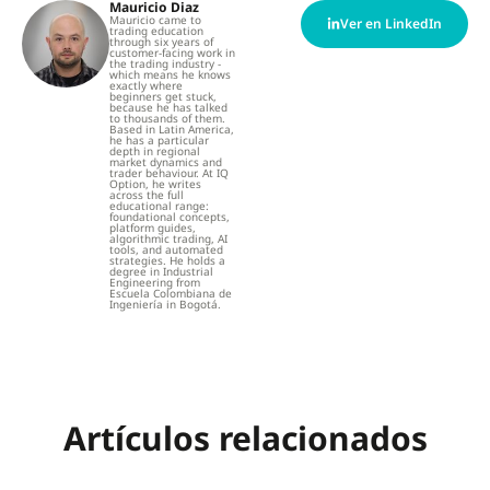
Mauricio Diaz
Mauricio came to
Ver en LinkedIn
trading education
through six years of
customer-facing work in
the trading industry -
which means he knows
exactly where
beginners get stuck,
because he has talked
to thousands of them.
Based in Latin America,
he has a particular
depth in regional
market dynamics and
trader behaviour. At IQ
Option, he writes
across the full
educational range:
foundational concepts,
platform guides,
algorithmic trading, AI
tools, and automated
strategies. He holds a
degree in Industrial
Engineering from
Escuela Colombiana de
Ingeniería in Bogotá.
Artículos relacionados