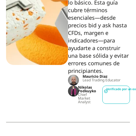
lo básico. Esta guía
cubre términos
esenciales—desde
precios bid y ask hasta
CFDs, margen e
indicadores—para
ayudarte a construir
una base sólida y evitar
errores comunes de
principiantes.
Mauricio Diaz
Lead Trading Educator
Nikolas
Verificado por un e
Podkuyko
Chief
Market
Analyst