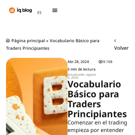
AR
ES
TH
Página principal
»
Vocabulario Básico para
Volver
Traders Principiantes
Abr 28, 2024
9.168
5 min de lectura
Actualizado: agosto
3, 2026
Vocabulario
Básico para
Traders
Principiantes
Comenzar en el trading
empieza por entender